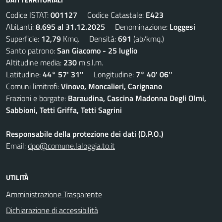
Codice ISTAT:
001127
Codice Catastale:
E423
Abitanti:
8.695 al 31.12.2025
Denominazione:
Loggesi
Superficie:
12,79
Kmq. Densità:
691
(ab/kmq.)
Santo patrono:
San Giacomo - 25 luglio
Altitudine media:
230
m.s.l.m.
Latitudine:
44° 57' 31''
Longitudine:
7° 40' 06''
Comuni limitrofi:
Vinovo, Moncalieri, Carignano
Frazioni e borgate:
Baraudina, Cascina Madonna Degli Olmi,
Sabbioni, Tetti Griffa, Tetti Sagrini
Responsabile della protezione dei dati (D.P.O.)
Email:
dpo@comune.laloggia.to.it
UTILITÀ
Amministrazione Trasparente
Dichiarazione di accessibilità