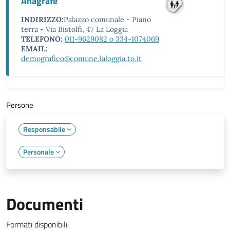
Anagrafe
INDIRIZZO:
Palazzo comunale - Piano
terra - Via Bistolfi, 47 La Loggia
TELEFONO:
011-9629082 o 334-1074069
EMAIL:
demografico@comune.laloggia.to.it
Persone
Responsabile
Personale
Documenti
Formati disponibili: