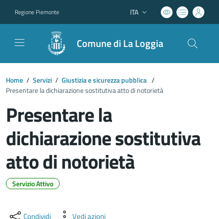
ITA
Regione Piemonte
Lingua attiva:
Comune di La Loggia
Home
/
Servizi
/
Giustizia e sicurezza pubblica
/
Presentare la dichiarazione sostitutiva atto di notorietà
Presentare la
dichiarazione sostitutiva
atto di notorietà
Servizio Attivo
Dettagli del documento
Condividi
Vedi azioni