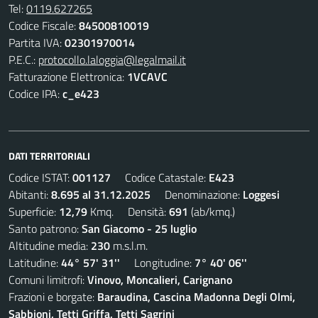
Tel:
0119.627265
Codice Fiscale:
84500810019
Partita IVA:
02301970014
P.E.C.:
protocollo.laloggia@legalmail.it
Fatturazione Elettronica:
1VCAVC
Codice IPA:
c_e423
DATI TERRITORIALI
Codice ISTAT:
001127
Codice Catastale:
E423
Abitanti:
8.695 al 31.12.2025
Denominazione:
Loggesi
Superficie:
12,79
Kmq. Densità:
691
(ab/kmq.)
Santo patrono:
San Giacomo - 25 luglio
Altitudine media:
230
m.s.l.m.
Latitudine:
44° 57' 31''
Longitudine:
7° 40' 06''
Comuni limitrofi:
Vinovo, Moncalieri, Carignano
Frazioni e borgate:
Baraudina, Cascina Madonna Degli Olmi,
Sabbioni, Tetti Griffa, Tetti Sagrini