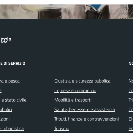
oggia
E DI SERVIZIO
N
ra e pesca
Giustizia e sicurezza pubblica
No
e
Imprese e commercio
Co
e stato civile
Mobilità e trasporti
Tr
ubblici
Salute, benessere e assistenza
Co
zioni
Tributi, finanze e contravvenzioni
El
 urbanistica
Turismo
Po