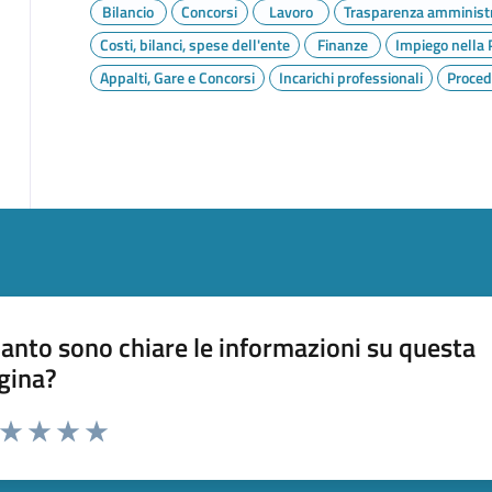
Bilancio
Concorsi
Lavoro
Trasparenza amministr
Costi, bilanci, spese dell'ente
Finanze
Impiego nella 
Appalti, Gare e Concorsi
Incarichi professionali
Proced
anto sono chiare le informazioni su questa
gina?
a da 1 a 5 stelle la pagina
ta 1 stelle su 5
Valuta 2 stelle su 5
Valuta 3 stelle su 5
Valuta 4 stelle su 5
Valuta 5 stelle su 5