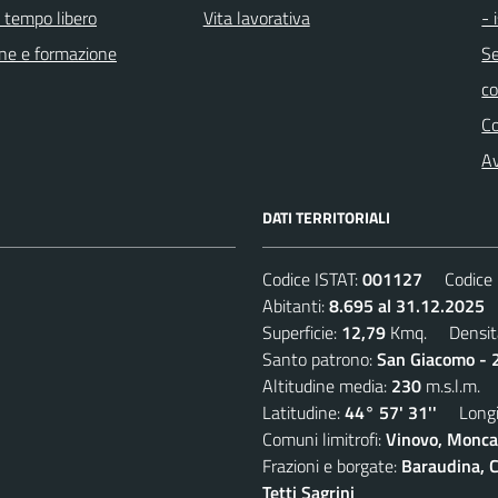
e tempo libero
Vita lavorativa
- 
ne e formazione
Se
c
C
Av
DATI TERRITORIALI
Codice ISTAT:
001127
Codice C
Abitanti:
8.695 al 31.12.2025
D
Superficie:
12,79
Kmq. Densit
Santo patrono:
San Giacomo - 2
Altitudine media:
230
m.s.l.m.
Latitudine:
44° 57' 31''
Longit
Comuni limitrofi:
Vinovo, Moncal
Frazioni e borgate:
Baraudina, C
Tetti Sagrini