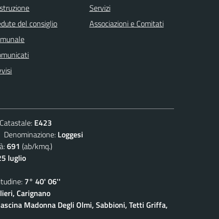
istruzione
Servizi
dute del consiglio
Associazioni e Comitati
omunale
omunicati
visi
atastale:
E423
enominazione:
Loggesi
à:
691
(ab/kmq.)
5 luglio
udine:
7° 40' 06''
ieri, Carignano
ascina Madonna Degli Olmi, Sabbioni, Tetti Griffa,