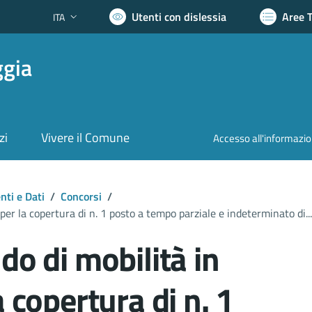
Utenti con dislessia
Aree 
ITA
Lingua attiva:
ggia
zi
Vivere il Comune
Accesso all'informazi
ti e Dati
/
Concorsi
/
per la copertura di n. 1 posto a tempo parziale e indeterminato di...
do di mobilità in
a copertura di n. 1