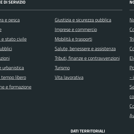
E DI SERVIZIO
N
ra e pesca
Giustizia e sicurezza pubblica
No
e
Imprese e commercio
Co
e stato civile
Mobilità e trasporti
Tr
ubblici
Salute, benessere e assistenza
Co
zioni
Tributi, finanze e contravvenzioni
El
 urbanistica
Turismo
Po
e tempo libero
Vita lavorativa
- 
ne e formazione
Se
c
C
Av
DATI TERRITORIALI