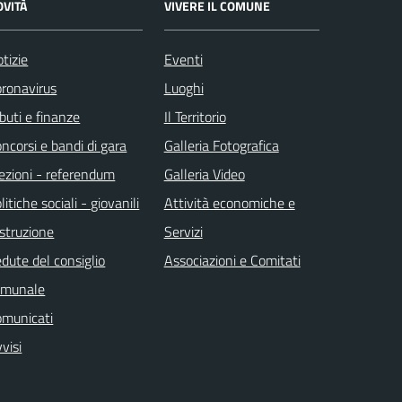
OVITÀ
VIVERE IL COMUNE
tizie
Eventi
ronavirus
Luoghi
ibuti e finanze
Il Territorio
ncorsi e bandi di gara
Galleria Fotografica
ezioni - referendum
Galleria Video
litiche sociali - giovanili
Attività economiche e
istruzione
Servizi
dute del consiglio
Associazioni e Comitati
omunale
omunicati
visi