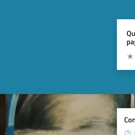
Qu
pa
Valut
Valu
Con