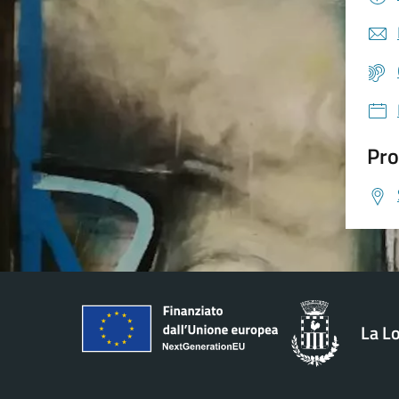
Pro
La L