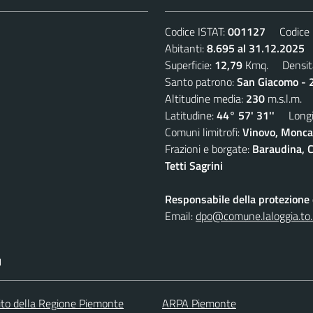
Codice ISTAT:
001127
Codice C
Abitanti:
8.695 al 31.12.2025
D
Superficie:
12,79
Kmq. Densit
Santo patrono:
San Giacomo - 2
Altitudine media:
230
m.s.l.m.
Latitudine:
44° 57' 31''
Longit
Comuni limitrofi:
Vinovo, Moncal
Frazioni e borgate:
Baraudina, C
Tetti Sagrini
Responsabile della protezione d
Email:
dpo@comune.laloggia.to.
I
 sito della Regione Piemonte
ARPA Piemonte