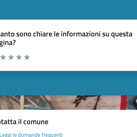
anto sono chiare le informazioni su questa
gina?
a da 1 a 5 stelle la pagina
ta 1 stelle su 5
Valuta 2 stelle su 5
Valuta 3 stelle su 5
Valuta 4 stelle su 5
Valuta 5 stelle su 5
tatta il comune
Leggi le domande frequenti