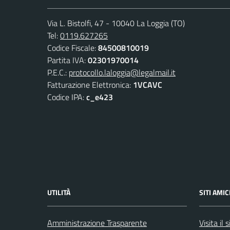
Via L. Bistolfi, 47 - 10040 La Loggia (TO)
Tel:
0119.627265
Codice Fiscale:
84500810019
Partita IVA:
02301970014
P.E.C.:
protocollo.laloggia@legalmail.it
Fatturazione Elettronica:
1VCAVC
Codice IPA:
c_e423
UTILITÀ
SITI AMIC
Amministrazione Trasparente
Visita il