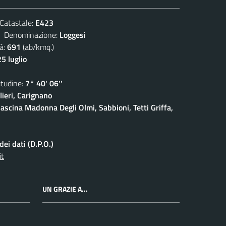
atastale:
E423
enominazione:
Loggesi
à:
691
(ab/kmq.)
5 luglio
udine:
7° 40' 06''
ieri, Carignano
ascina Madonna Degli Olmi, Sabbioni, Tetti Griffa,
ei dati (D.P.O.)
it
UN GRAZIE A...