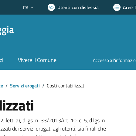
Utenti con dislessia
Aree 
ITA
Lingua attiva:
ggia
zi
Vivere il Comune
Accesso all'informazi
te
/
Servizi erogati
/
Costi contabilizzati
lizzati
2, lett. a), d.lgs. n. 33/2013Art. 10, c. 5, d.lgs. n.
zati dei servizi erogati agli utenti, sia finali che