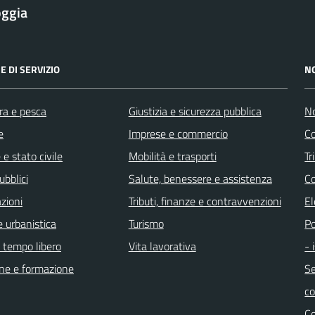
oggia
E DI SERVIZIO
N
ra e pesca
Giustizia e sicurezza pubblica
No
e
Imprese e commercio
Co
e stato civile
Mobilità e trasporti
Tr
ubblici
Salute, benessere e assistenza
Co
zioni
Tributi, finanze e contravvenzioni
El
 urbanistica
Turismo
Po
e tempo libero
Vita lavorativa
- 
ne e formazione
Se
c
C