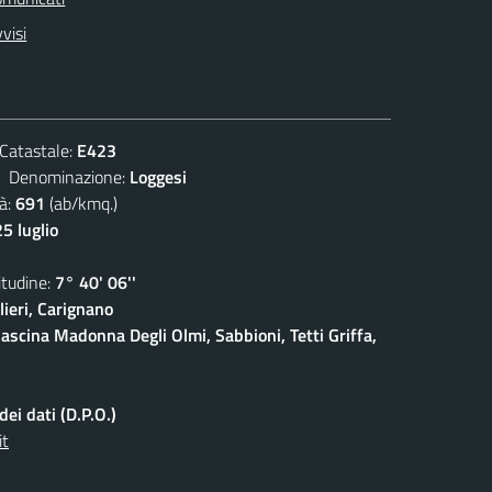
visi
atastale:
E423
enominazione:
Loggesi
à:
691
(ab/kmq.)
5 luglio
udine:
7° 40' 06''
ieri, Carignano
ascina Madonna Degli Olmi, Sabbioni, Tetti Griffa,
ei dati (D.P.O.)
it