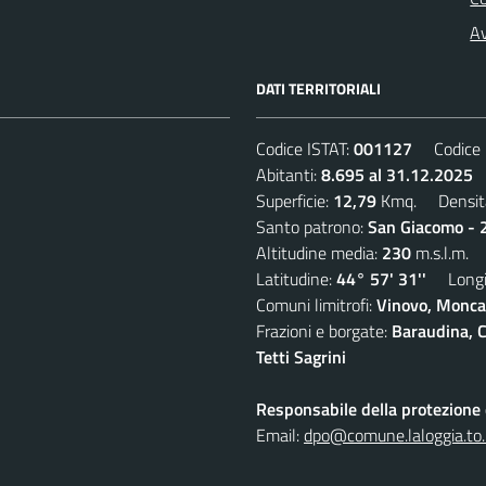
Av
DATI TERRITORIALI
Codice ISTAT:
001127
Codice C
Abitanti:
8.695 al 31.12.2025
D
Superficie:
12,79
Kmq. Densit
Santo patrono:
San Giacomo - 2
Altitudine media:
230
m.s.l.m.
Latitudine:
44° 57' 31''
Longit
Comuni limitrofi:
Vinovo, Moncal
Frazioni e borgate:
Baraudina, C
Tetti Sagrini
Responsabile della protezione d
Email:
dpo@comune.laloggia.to.