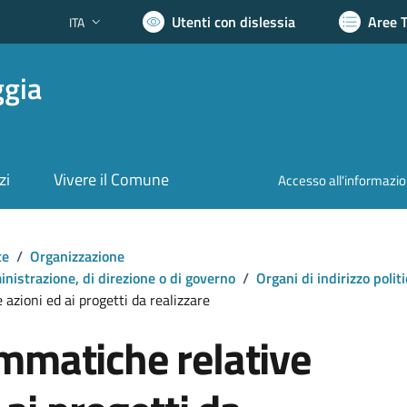
Utenti con dislessia
Aree 
ITA
Lingua attiva:
ggia
zi
Vivere il Comune
Accesso all'informazi
te
/
Organizzazione
mministrazione, di direzione o di governo
/
Organi di indirizzo poli
azioni ed ai progetti da realizzare
mmatiche relative