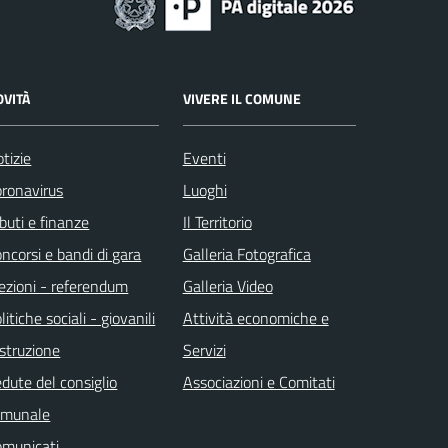
OVITÀ
VIVERE IL COMUNE
tizie
Eventi
ronavirus
Luoghi
ibuti e finanze
Il Territorio
ncorsi e bandi di gara
Galleria Fotografica
ezioni - referendum
Galleria Video
litiche sociali - giovanili
Attività economiche e
istruzione
Servizi
dute del consiglio
Associazioni e Comitati
omunale
omunicati