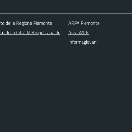
I
 sito della Regione Piemonte
ARPA Piemonte
 sito della Città Metropolitana di Torino
Area WI-Fi
Informagiovani