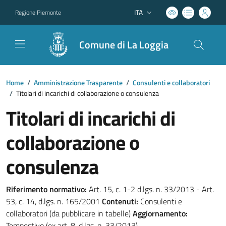
ITA
Regione Piemonte
Lingua attiva:
Comune di La Loggia
Home
/
Amministrazione Trasparente
/
Consulenti e collaboratori
/
Titolari di incarichi di collaborazione o consulenza
Titolari di incarichi di
collaborazione o
consulenza
Riferimento normativo:
Art. 15, c. 1-2 d.lgs. n. 33/2013 - Art.
53, c. 14, d.lgs. n. 165/2001
Contenuti:
Consulenti e
collaboratori (da pubblicare in tabelle)
Aggiornamento:
Tempestivo (ex art. 8, d.lgs. n. 33/2013)