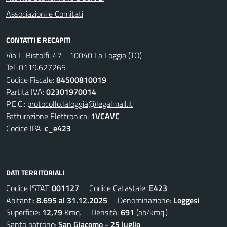
Associazioni e Comitati
CONTATTI E RECAPITI
Via L. Bistolfi, 47 - 10040 La Loggia (TO)
Tel:
0119.627265
Codice Fiscale:
84500810019
Partita IVA:
02301970014
P.E.C.:
protocollo.laloggia@legalmail.it
Fatturazione Elettronica:
1VCAVC
Codice IPA:
c_e423
DATI TERRITORIALI
Codice ISTAT:
001127
Codice Catastale:
E423
Abitanti:
8.695 al 31.12.2025
Denominazione:
Loggesi
Superficie:
12,79
Kmq. Densità:
691
(ab/kmq.)
Santo patrono:
San Giacomo - 25 luglio