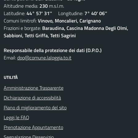
Altitudine media:
230
m.s.l.m.
Latitudine:
44° 57' 31''
Longitudine:
7° 40' 06''
Comuni limitrofi:
Vinovo, Moncalieri, Carignano
Frazioni e borgate:
Baraudina, Cascina Madonna Degli Olmi,
Sabbioni, Tetti Griffa, Tetti Sagrini
Responsabile della protezione dei dati (D.P.O.)
Email:
dpo@comune.laloggia.to.it
UTILITÀ
Amministrazione Trasparente
Dichiarazione di accessibilità
Piano di miglioramento del sito
Leggi le FAQ
Prenotazione Appuntamento
Segnalazione Disservizio