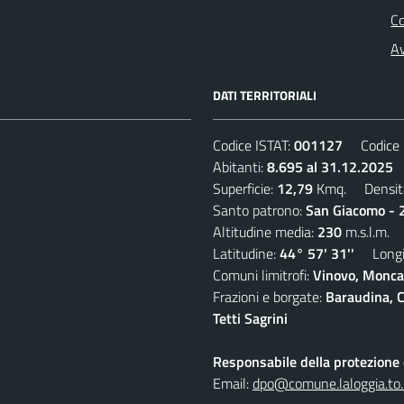
C
Av
DATI TERRITORIALI
Codice ISTAT:
001127
Codice C
Abitanti:
8.695 al 31.12.2025
D
Superficie:
12,79
Kmq. Densit
Santo patrono:
San Giacomo - 2
Altitudine media:
230
m.s.l.m.
Latitudine:
44° 57' 31''
Longit
Comuni limitrofi:
Vinovo, Moncal
Frazioni e borgate:
Baraudina, C
Tetti Sagrini
Responsabile della protezione d
Email:
dpo@comune.laloggia.to.