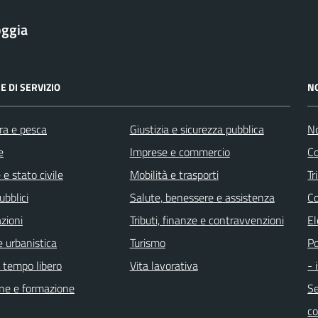
oggia
E DI SERVIZIO
N
ra e pesca
Giustizia e sicurezza pubblica
No
e
Imprese e commercio
Co
e stato civile
Mobilità e trasporti
Tr
ubblici
Salute, benessere e assistenza
Co
zioni
Tributi, finanze e contravvenzioni
El
 urbanistica
Turismo
Po
e tempo libero
Vita lavorativa
- 
ne e formazione
Se
c