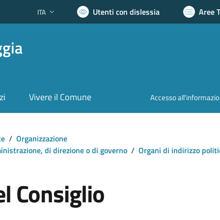
Utenti con dislessia
Aree 
ITA
Lingua attiva:
ggia
zi
Vivere il Comune
Accesso all'informazi
te
/
Organizzazione
mministrazione, di direzione o di governo
/
Organi di indirizzo poli
l Consiglio