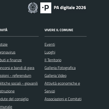
OVITÀ
VIVERE IL COMUNE
tizie
Eventi
ronavirus
Luoghi
ibuti e finanze
Il Territorio
ncorsi e bandi di gara
Galleria Fotografica
ezioni - referendum
Galleria Video
litiche sociali - giovanili
Attività economiche e
istruzione
Servizi
dute del consiglio
Associazioni e Comitati
omunale