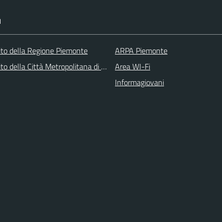
I
 sito della Regione Piemonte
ARPA Piemonte
 sito della Città Metropolitana di Torino
Area WI-Fi
Informagiovani