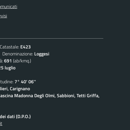
omunicati
visi
atastale:
E423
enominazione:
Loggesi
à:
691
(ab/kmq.)
5 luglio
udine:
7° 40' 06''
ieri, Carignano
ascina Madonna Degli Olmi, Sabbioni, Tetti Griffa,
ei dati (D.P.O.)
it