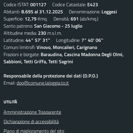
Codice ISTAT:
001127
Codice Catastale:
E423
Abitanti:
8.695 al 31.12.2025
Denominazione:
Loggesi
Superficie:
12,79
Kmq. Densità:
691
(ab/kmq.)
Santo patrono:
San Giacomo - 25 luglio
Altitudine media:
230
m.s.l.m.
Latitudine:
44° 57' 31''
Longitudine:
7° 40' 06''
Comuni limitrofi:
Vinovo, Moncalieri, Carignano
Frazioni e borgate:
Baraudina, Cascina Madonna Degli Olmi,
Sabbioni, Tetti Griffa, Tetti Sagrini
Responsabile della protezione dei dati (D.P.O.)
Email:
dpo@comune.laloggia.to.it
UTILITÀ
Amministrazione Trasparente
Dichiarazione di accessibilità
Piano di miglioramento del sito