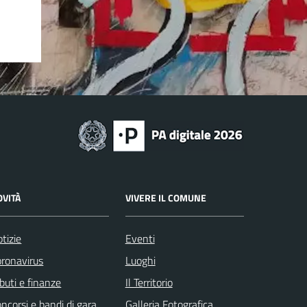
OVITÀ
VIVERE IL COMUNE
tizie
Eventi
ronavirus
Luoghi
ibuti e finanze
Il Territorio
ncorsi e bandi di gara
Galleria Fotografica