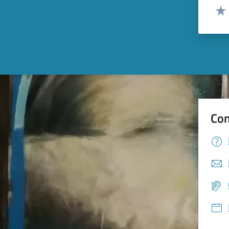
Valut
Valu
Con