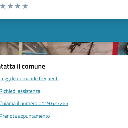
a da 1 a 5 stelle la pagina
ta 1 stelle su 5
Valuta 2 stelle su 5
Valuta 3 stelle su 5
Valuta 4 stelle su 5
Valuta 5 stelle su 5
tatta il comune
Leggi le domande frequenti
Richiedi assistenza
Chiama il numero 0119.627265
Prenota appuntamento