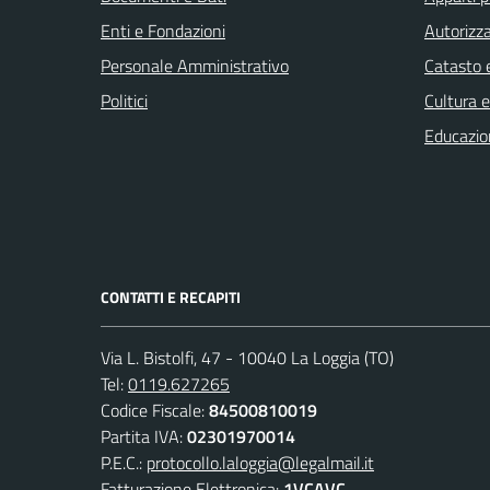
Enti e Fondazioni
Autorizza
Personale Amministrativo
Catasto e
Politici
Cultura 
Educazio
CONTATTI E RECAPITI
Via L. Bistolfi, 47 - 10040 La Loggia (TO)
Tel:
0119.627265
Codice Fiscale:
84500810019
Partita IVA:
02301970014
P.E.C.:
protocollo.laloggia@legalmail.it
Fatturazione Elettronica:
1VCAVC