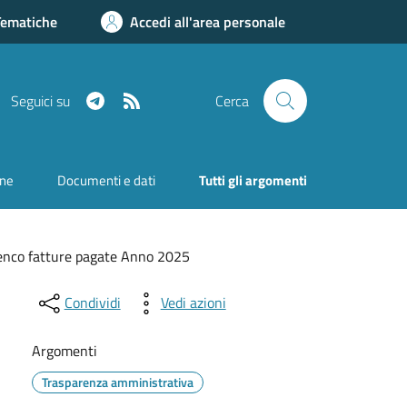
Tematiche
Accedi all'area personale
Telegram
RSS
Seguici su
Cerca
one
Documenti e dati
Tutti gli argomenti
enco fatture pagate Anno 2025
Condividi
Vedi azioni
Argomenti
Trasparenza amministrativa