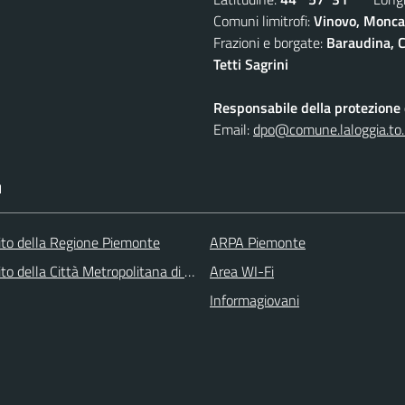
Comuni limitrofi:
Vinovo, Moncal
Frazioni e borgate:
Baraudina, C
Tetti Sagrini
Responsabile della protezione d
Email:
dpo@comune.laloggia.to.
I
 sito della Regione Piemonte
ARPA Piemonte
 sito della Città Metropolitana di Torino
Area WI-Fi
Informagiovani