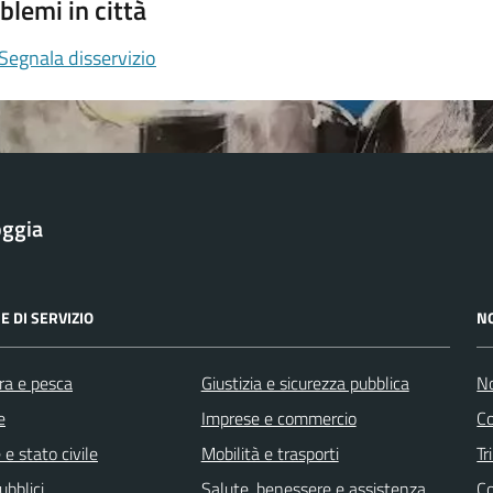
blemi in città
Segnala disservizio
oggia
E DI SERVIZIO
N
ra e pesca
Giustizia e sicurezza pubblica
No
e
Imprese e commercio
Co
e stato civile
Mobilità e trasporti
Tr
ubblici
Salute, benessere e assistenza
Co