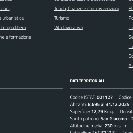
zioni
Tributi, finanze e contravvenzioni
El
 urbanistica
Turismo
Po
e tempo libero
Vita lavorativa
- 
ne e formazione
Se
c
C
Av
DATI TERRITORIALI
Codice ISTAT:
001127
Codice C
Abitanti:
8.695 al 31.12.2025
D
Superficie:
12,79
Kmq. Densit
Santo patrono:
San Giacomo - 2
Altitudine media:
230
m.s.l.m.
Latitudine:
44° 57' 31''
Longit