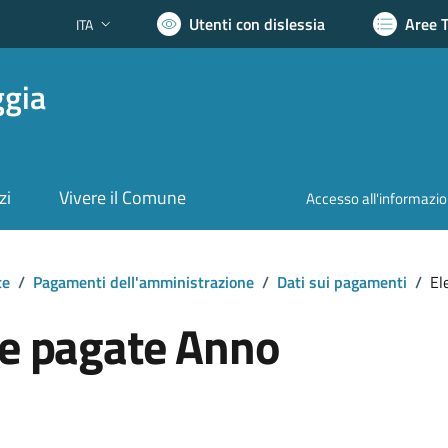
Utenti con dislessia
Aree 
ITA
Lingua attiva:
ggia
zi
Vivere il Comune
Accesso all'informazi
te
/
Pagamenti dell'amministrazione
/
Dati sui pagamenti
/
El
re pagate Anno