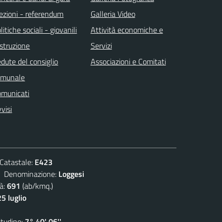
ezioni - referendum
Galleria Video
litiche sociali - giovanili
Attività economiche e
istruzione
Servizi
dute del consiglio
Associazioni e Comitati
omunale
omunicati
visi
atastale:
E423
enominazione:
Loggesi
à:
691
(ab/kmq.)
5 luglio
udine:
7° 40' 06''