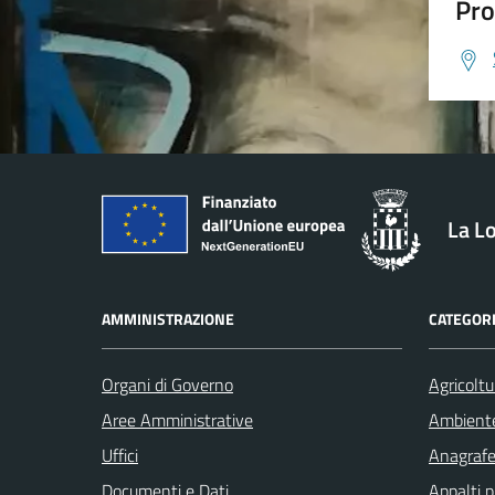
Pro
La L
AMMINISTRAZIONE
CATEGORI
Organi di Governo
Agricoltu
Aree Amministrative
Ambient
Uffici
Anagrafe 
Documenti e Dati
Appalti p