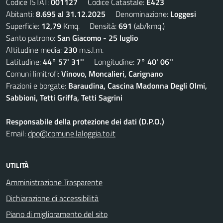
Codice ISTAT:
001127
Codice Catastale:
E423
Abitanti:
8.695 al 31.12.2025
Denominazione:
Loggesi
Superficie:
12,79
Kmq. Densità:
691
(ab/kmq.)
Santo patrono:
San Giacomo - 25 luglio
Altitudine media:
230
m.s.l.m.
Latitudine:
44° 57' 31''
Longitudine:
7° 40' 06''
Comuni limitrofi:
Vinovo, Moncalieri, Carignano
Frazioni e borgate:
Baraudina, Cascina Madonna Degli Olmi,
Sabbioni, Tetti Griffa, Tetti Sagrini
Responsabile della protezione dei dati (D.P.O.)
Email:
dpo@comune.laloggia.to.it
UTILITÀ
Amministrazione Trasparente
Dichiarazione di accessibilità
Piano di miglioramento del sito