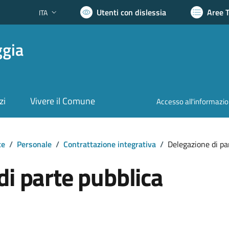
Utenti con dislessia
Aree 
ITA
Lingua attiva:
ggia
zi
Vivere il Comune
Accesso all'informazi
te
/
Personale
/
Contrattazione integrativa
/
Delegazione di pa
di parte pubblica