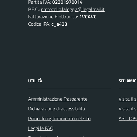
Partita IVA:
02301970014
P.E.C.:
protocollo.laloggia@legalmail.it
Fatturazione Elettronica:
1VCAVC
Codice IPA:
c_e423
UTILITÀ
SITI AMIC
Amministrazione Trasparente
Visita il
Dichiarazione di accessibilità
Visita il
Piano di miglioramento del sito
ASL TO5
Leggi le FAQ