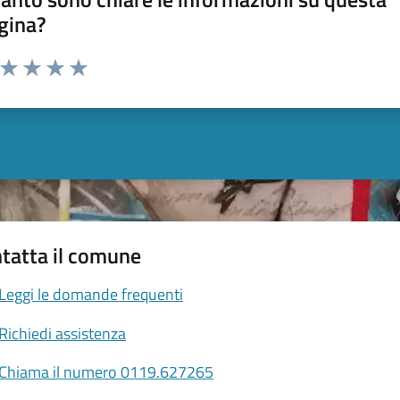
gina?
a da 1 a 5 stelle la pagina
ta 1 stelle su 5
Valuta 2 stelle su 5
Valuta 3 stelle su 5
Valuta 4 stelle su 5
Valuta 5 stelle su 5
tatta il comune
Leggi le domande frequenti
Richiedi assistenza
Chiama il numero 0119.627265