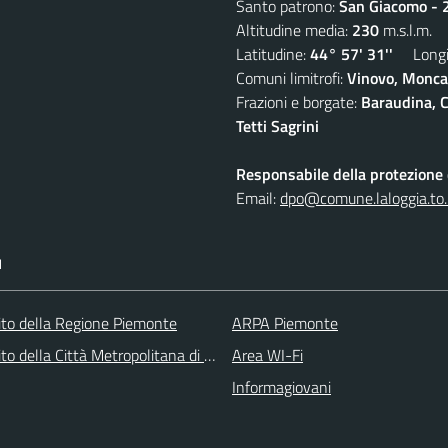
Santo patrono:
San Giacomo - 2
Altitudine media:
230
m.s.l.m.
Latitudine:
44° 57' 31''
Longit
Comuni limitrofi:
Vinovo, Moncal
Frazioni e borgate:
Baraudina, C
Tetti Sagrini
Responsabile della protezione d
Email:
dpo@comune.laloggia.to.
I
 sito della Regione Piemonte
ARPA Piemonte
 sito della Città Metropolitana di Torino
Area WI-Fi
Informagiovani