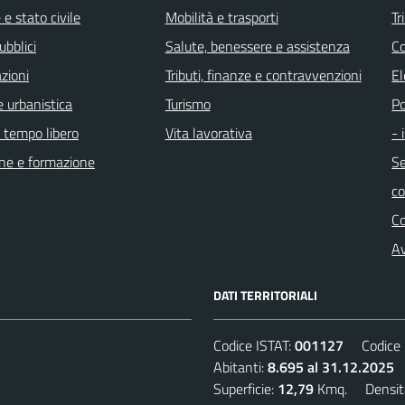
e stato civile
Mobilità e trasporti
Tr
ubblici
Salute, benessere e assistenza
Co
zioni
Tributi, finanze e contravvenzioni
El
 urbanistica
Turismo
Po
e tempo libero
Vita lavorativa
- 
ne e formazione
Se
c
C
Av
DATI TERRITORIALI
Codice ISTAT:
001127
Codice C
Abitanti:
8.695 al 31.12.2025
D
Superficie:
12,79
Kmq. Densit