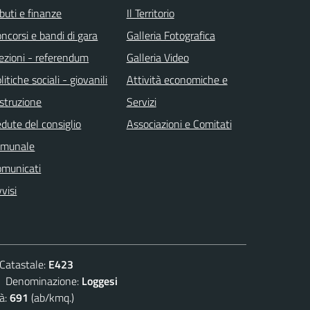
ibuti e finanze
Il Territorio
ncorsi e bandi di gara
Galleria Fotografica
ezioni - referendum
Galleria Video
litiche sociali - giovanili
Attività economiche e
istruzione
Servizi
dute del consiglio
Associazioni e Comitati
omunale
omunicati
visi
atastale:
E423
enominazione:
Loggesi
à:
691
(ab/kmq.)