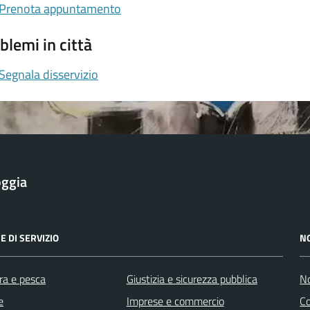
Prenota appuntamento
blemi in città
Segnala disservizio
oggia
E DI SERVIZIO
N
ra e pesca
Giustizia e sicurezza pubblica
No
e
Imprese e commercio
Co