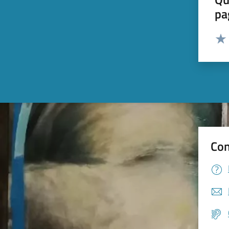
pa
Valut
Valu
Con