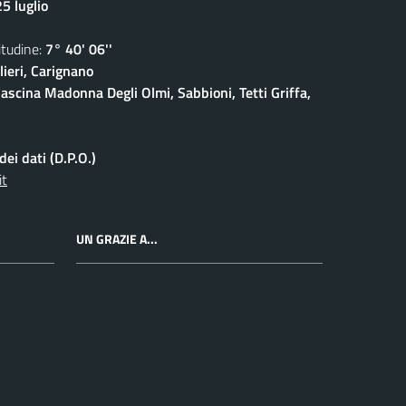
5 luglio
udine:
7° 40' 06''
ieri, Carignano
ascina Madonna Degli Olmi, Sabbioni, Tetti Griffa,
ei dati (D.P.O.)
it
UN GRAZIE A...