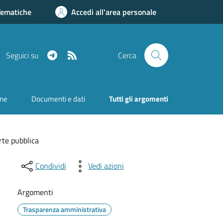
Tematiche
Accedi all'area personale
Telegram
RSS
Seguici su
Cerca
one
Documenti e dati
Tutti gli argomenti
rte pubblica
Condividi
Vedi azioni
Argomenti
Trasparenza amministrativa