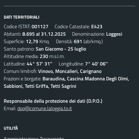
DATI TERRITORIALI
Codice ISTAT:
001127
Codice Catastale:
E423
Abitanti:
8.695 al 31.12.2025
Denominazione:
Loggesi
Superficie:
12,79
Kmq. Densità:
691
(ab/kmq.)
Santo patrono:
San Giacomo - 25 luglio
Altitudine media:
230
m.s.l.m.
Latitudine:
44° 57' 31''
Longitudine:
7° 40' 06''
Comuni limitrofi:
Vinovo, Moncalieri, Carignano
Frazioni e borgate:
Baraudina, Cascina Madonna Degli Olmi,
Sabbioni, Tetti Griffa, Tetti Sagrini
Responsabile della protezione dei dati (D.P.O.)
Email:
dpo@comune.laloggia.to.it
UTILITÀ
Amministrazione Trasparente