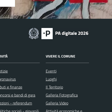
OVITÀ
VIVERE IL COMUNE
tizie
Eventi
ronavirus
Luoghi
ibuti e finanze
Il Territorio
ncorsi e bandi di gara
Galleria Fotografica
ezioni - referendum
Galleria Video
litiche sociali - giovanili
Attività economiche e