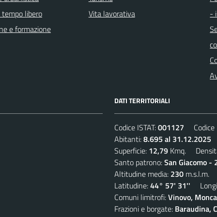
e tempo libero
Vita lavorativa
- 
ne e formazione
Se
c
C
Av
DATI TERRITORIALI
Codice ISTAT:
001127
Codice C
Abitanti:
8.695 al 31.12.2025
D
Superficie:
12,79
Kmq. Densit
Santo patrono:
San Giacomo - 2
Altitudine media:
230
m.s.l.m.
Latitudine:
44° 57' 31''
Longit
Comuni limitrofi:
Vinovo, Moncal
Frazioni e borgate:
Baraudina, C