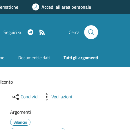
Tematiche
Accedi all'area personale
Telegram
RSS
Seguici su
Cerca
one
Documenti e dati
Tutti gli argomenti
diconto
Condividi
Vedi azioni
Argomenti
Bilancio