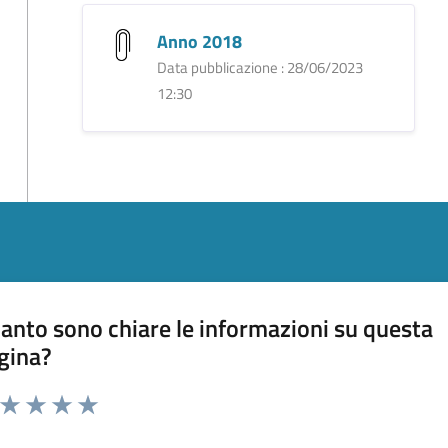
Anno 2018
Data pubblicazione : 28/06/2023
12:30
anto sono chiare le informazioni su questa
gina?
a da 1 a 5 stelle la pagina
ta 1 stelle su 5
Valuta 2 stelle su 5
Valuta 3 stelle su 5
Valuta 4 stelle su 5
Valuta 5 stelle su 5