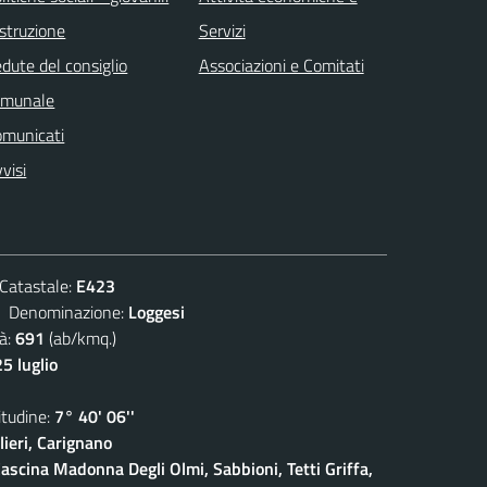
istruzione
Servizi
dute del consiglio
Associazioni e Comitati
omunale
omunicati
visi
atastale:
E423
enominazione:
Loggesi
à:
691
(ab/kmq.)
5 luglio
udine:
7° 40' 06''
ieri, Carignano
ascina Madonna Degli Olmi, Sabbioni, Tetti Griffa,