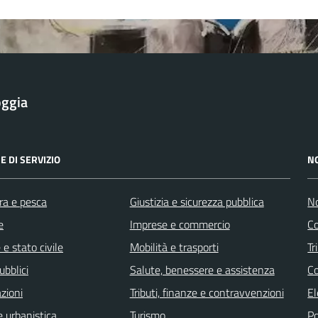
oggia
E DI SERVIZIO
N
ra e pesca
Giustizia e sicurezza pubblica
No
e
Imprese e commercio
Co
e stato civile
Mobilità e trasporti
Tr
ubblici
Salute, benessere e assistenza
Co
zioni
Tributi, finanze e contravvenzioni
El
 urbanistica
Turismo
Po