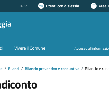
Utenti con dislessia
Aree 
ITA
Lingua attiva:
ggia
zi
Vivere il Comune
Accesso all'informazi
te
/
Bilanci
/
Bilancio preventivo e consuntivo
/
Bilancio e ren
ndiconto