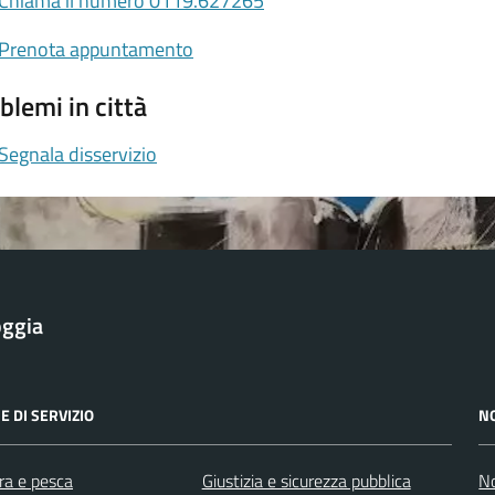
Chiama il numero 0119.627265
Prenota appuntamento
blemi in città
Segnala disservizio
oggia
E DI SERVIZIO
N
ra e pesca
Giustizia e sicurezza pubblica
No