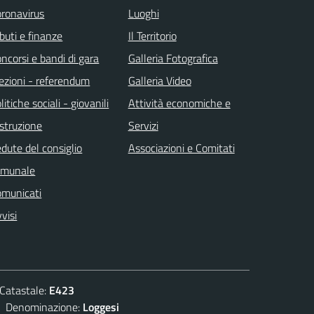
ronavirus
Luoghi
ibuti e finanze
Il Territorio
ncorsi e bandi di gara
Galleria Fotografica
ezioni - referendum
Galleria Video
litiche sociali - giovanili
Attività economiche e
istruzione
Servizi
dute del consiglio
Associazioni e Comitati
omunale
omunicati
visi
atastale:
E423
enominazione:
Loggesi