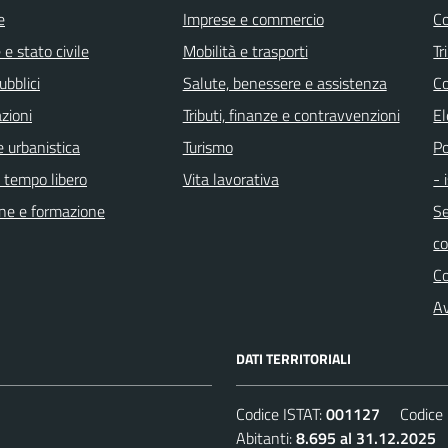
e
Imprese e commercio
Co
e stato civile
Mobilità e trasporti
Tr
ubblici
Salute, benessere e assistenza
Co
zioni
Tributi, finanze e contravvenzioni
El
 urbanistica
Turismo
Po
e tempo libero
Vita lavorativa
- 
ne e formazione
Se
c
C
Av
DATI TERRITORIALI
Codice ISTAT:
001127
Codice C
Abitanti:
8.695 al 31.12.2025
D