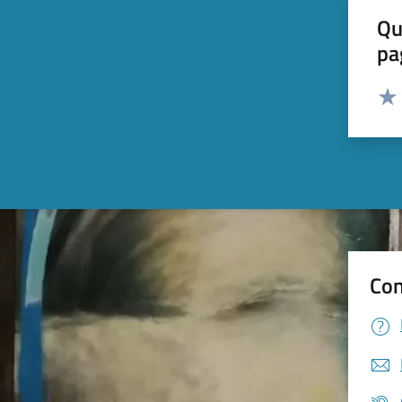
Qu
pa
Valut
Valu
Con