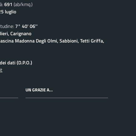
à:
691
(ab/kmq.)
5 luglio
udine:
7° 40' 06''
ieri, Carignano
ascina Madonna Degli Olmi, Sabbioni, Tetti Griffa,
ei dati (D.P.O.)
it
UN GRAZIE A...