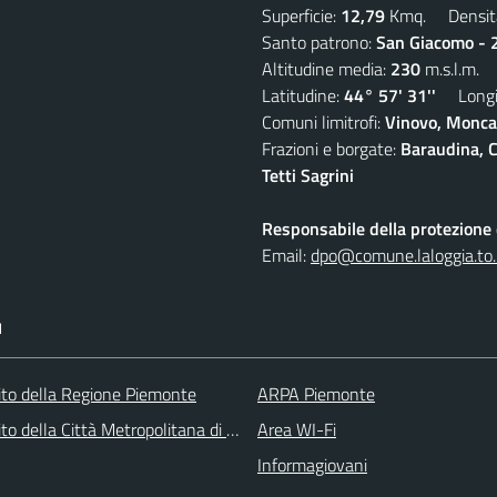
Superficie:
12,79
Kmq. Densit
Santo patrono:
San Giacomo - 2
Altitudine media:
230
m.s.l.m.
Latitudine:
44° 57' 31''
Longit
Comuni limitrofi:
Vinovo, Moncal
Frazioni e borgate:
Baraudina, C
Tetti Sagrini
Responsabile della protezione d
Email:
dpo@comune.laloggia.to.
I
 sito della Regione Piemonte
ARPA Piemonte
 sito della Città Metropolitana di Torino
Area WI-Fi
Informagiovani