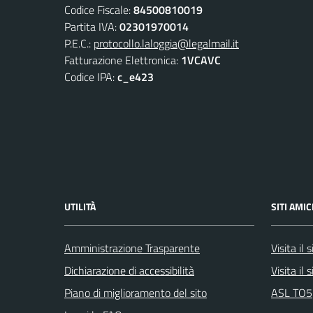
Codice Fiscale:
84500810019
Partita IVA:
02301970014
P.E.C.:
protocollo.laloggia@legalmail.it
Fatturazione Elettronica:
1VCAVC
Codice IPA:
c_e423
UTILITÀ
SITI AMIC
Amministrazione Trasparente
Visita il
Dichiarazione di accessibilità
Visita il
Piano di miglioramento del sito
ASL TO5