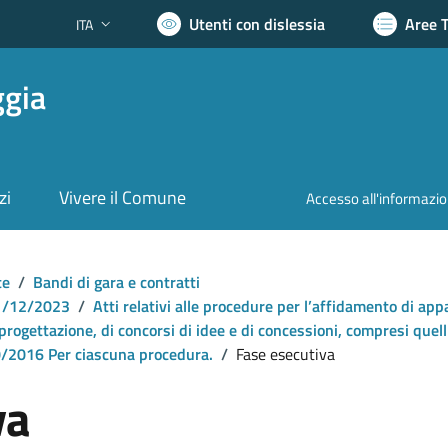
Utenti con dislessia
Aree 
ITA
Lingua attiva:
ggia
zi
Vivere il Comune
Accesso all'informazi
te
/
Bandi di gara e contratti
 31/12/2023
/
Atti relativi alle procedure per l’affidamento di appal
 progettazione, di concorsi di idee e di concessioni, compresi quell
 50/2016 Per ciascuna procedura.
/
Fase esecutiva
va