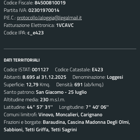
Codice Fiscale:
84500810019
Partita IVA:
02301970014
P.E.C.:
protocollo.laloggia@legalmail.it
Fatturazione Elettronica:
1VCAVC
Codice IPA:
c_e423
DATI TERRITORIALI
Codice ISTAT:
001127
Codice Catastale:
E423
Abitanti:
8.695 al 31.12.2025
Denominazione:
Loggesi
Superficie:
12,79
Kmq. Densità:
691
(ab/kmq.)
Santo patrono:
San Giacomo - 25 luglio
Altitudine media:
230
m.s.l.m.
Latitudine:
44° 57' 31''
Longitudine:
7° 40' 06''
Comuni limitrofi:
Vinovo, Moncalieri, Carignano
Frazioni e borgate:
Baraudina, Cascina Madonna Degli Olmi,
Sabbioni, Tetti Griffa, Tetti Sagrini