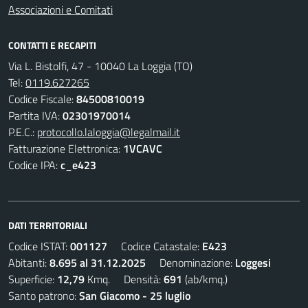
Associazioni e Comitati
CONTATTI E RECAPITI
Via L. Bistolfi, 47 - 10040 La Loggia (TO)
Tel:
0119.627265
Codice Fiscale:
84500810019
Partita IVA:
02301970014
P.E.C.:
protocollo.laloggia@legalmail.it
Fatturazione Elettronica:
1VCAVC
Codice IPA:
c_e423
DATI TERRITORIALI
Codice ISTAT:
001127
Codice Catastale:
E423
Abitanti:
8.695 al 31.12.2025
Denominazione:
Loggesi
Superficie:
12,79
Kmq. Densità:
691
(ab/kmq.)
Santo patrono:
San Giacomo - 25 luglio