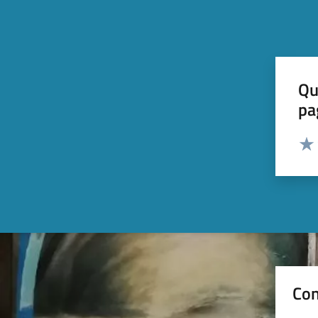
Qu
pa
Valut
Valu
Con