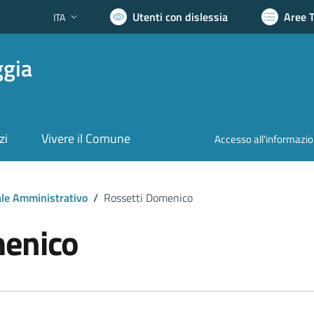
Utenti con dislessia
Aree 
ITA
Lingua attiva:
ggia
zi
Vivere il Comune
Accesso all'informazi
le Amministrativo
/
Rossetti Domenico
menico