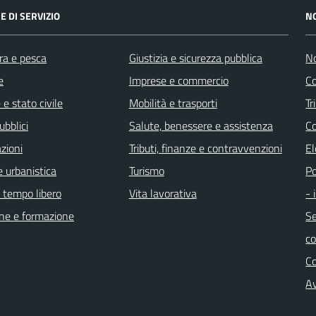
E DI SERVIZIO
N
ra e pesca
Giustizia e sicurezza pubblica
No
e
Imprese e commercio
Co
e stato civile
Mobilità e trasporti
Tr
ubblici
Salute, benessere e assistenza
Co
zioni
Tributi, finanze e contravvenzioni
El
 urbanistica
Turismo
Po
e tempo libero
Vita lavorativa
- 
ne e formazione
Se
c
C
Av