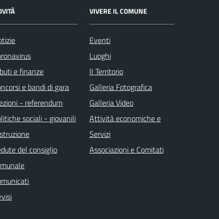
OVITÀ
VIVERE IL COMUNE
tizie
Eventi
ronavirus
Luoghi
ibuti e finanze
Il Territorio
ncorsi e bandi di gara
Galleria Fotografica
ezioni - referendum
Galleria Video
litiche sociali - giovanili
Attività economiche e
istruzione
Servizi
dute del consiglio
Associazioni e Comitati
omunale
omunicati
visi