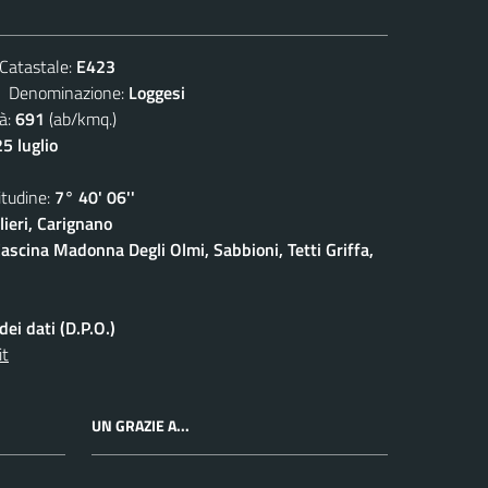
atastale:
E423
enominazione:
Loggesi
à:
691
(ab/kmq.)
5 luglio
udine:
7° 40' 06''
ieri, Carignano
ascina Madonna Degli Olmi, Sabbioni, Tetti Griffa,
ei dati (D.P.O.)
it
UN GRAZIE A...