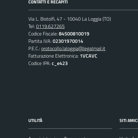
CONTATTI E RECAPITI
Via L. Bistolfi, 47 - 10040 La Loggia (TO)
Tel:
0119.627265
Codice Fiscale:
84500810019
Partita IVA:
02301970014
P.E.C.:
protocollo.laloggia@legalmail.it
Fatturazione Elettronica:
1VCAVC
Codice IPA:
c_e423
UTILITÀ
SITI AMIC