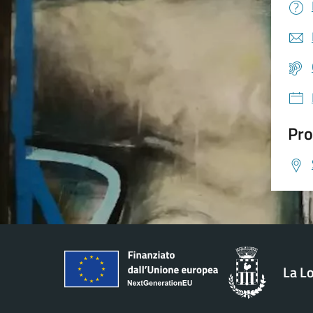
Pro
La L