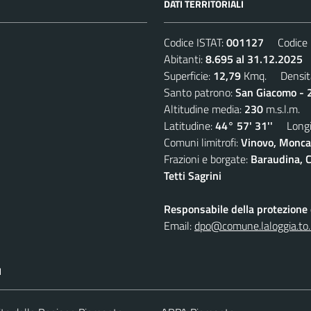
DATI TERRITORIALI
Codice ISTAT:
001127
Codice C
Abitanti:
8.695 al 31.12.2025
D
Superficie:
12,79
Kmq. Densit
Santo patrono:
San Giacomo - 2
Altitudine media:
230
m.s.l.m.
Latitudine:
44° 57' 31''
Longit
Comuni limitrofi:
Vinovo, Moncal
Frazioni e borgate:
Baraudina, C
Tetti Sagrini
Responsabile della protezione d
Email:
dpo@comune.laloggia.to.
I