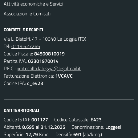
Attività economiche e Servizi
Associazioni e Comitati
CONTATTI E RECAPITI
Via L. Bistolfi, 47 - 10040 La Loggia (TO)
Tel:
0119.627265
Codice Fiscale:
84500810019
Partita IVA:
02301970014
P.E.C.:
protocollo.laloggia@legalmail.it
Fatturazione Elettronica:
1VCAVC
Codice IPA:
c_e423
DATI TERRITORIALI
Codice ISTAT:
001127
Codice Catastale:
E423
Abitanti:
8.695 al 31.12.2025
Denominazione:
Loggesi
Superficie:
12,79
Kmq. Densità:
691
(ab/kmq.)