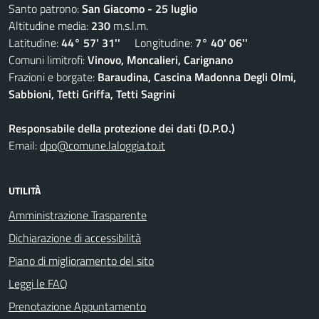
Santo patrono:
San Giacomo - 25 luglio
Altitudine media:
230
m.s.l.m.
Latitudine:
44° 57' 31''
Longitudine:
7° 40' 06''
Comuni limitrofi:
Vinovo, Moncalieri, Carignano
Frazioni e borgate:
Baraudina, Cascina Madonna Degli Olmi,
Sabbioni, Tetti Griffa, Tetti Sagrini
Responsabile della protezione dei dati (D.P.O.)
Email:
dpo@comune.laloggia.to.it
UTILITÀ
Amministrazione Trasparente
Dichiarazione di accessibilità
Piano di miglioramento del sito
Leggi le FAQ
Prenotazione Appuntamento