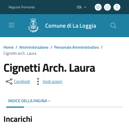
ITA
Regione Piemonte
Lingua attiva:
Comune di La Loggia
Home
/
Amministrazione
/
Personale Amministrativo
/
Cignetti arch. Laura
Cignetti Arch. Laura
Condividi
Vedi azioni
INDICE DELLA PAGINA
Incarichi