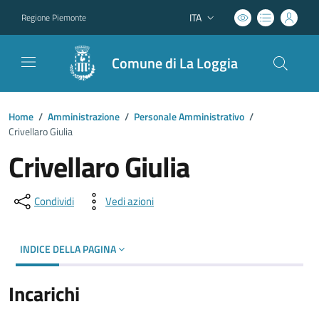
ITA
Regione Piemonte
Lingua attiva:
Comune di La Loggia
Home
/
Amministrazione
/
Personale Amministrativo
/
Crivellaro Giulia
Crivellaro Giulia
Condividi
Vedi azioni
INDICE DELLA PAGINA
Incarichi