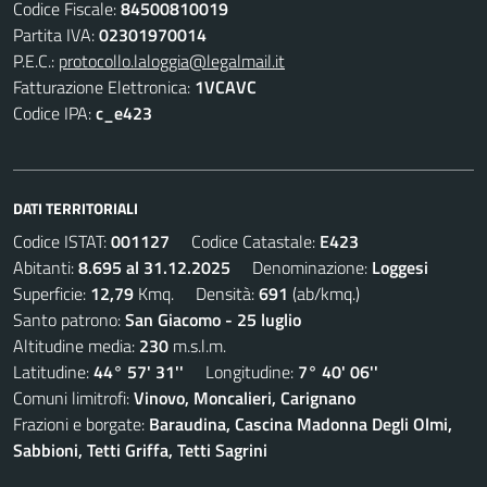
Codice Fiscale:
84500810019
Partita IVA:
02301970014
P.E.C.:
protocollo.laloggia@legalmail.it
Fatturazione Elettronica:
1VCAVC
Codice IPA:
c_e423
DATI TERRITORIALI
Codice ISTAT:
001127
Codice Catastale:
E423
Abitanti:
8.695 al 31.12.2025
Denominazione:
Loggesi
Superficie:
12,79
Kmq. Densità:
691
(ab/kmq.)
Santo patrono:
San Giacomo - 25 luglio
Altitudine media:
230
m.s.l.m.
Latitudine:
44° 57' 31''
Longitudine:
7° 40' 06''
Comuni limitrofi:
Vinovo, Moncalieri, Carignano
Frazioni e borgate:
Baraudina, Cascina Madonna Degli Olmi,
Sabbioni, Tetti Griffa, Tetti Sagrini