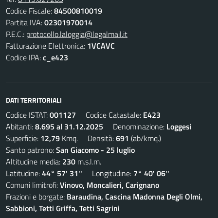
Codice Fiscale:
84500810019
Partita IVA:
02301970014
P.E.C.:
protocollo.laloggia@legalmail.it
Fatturazione Elettronica:
1VCAVC
Codice IPA:
c_e423
DATI TERRITORIALI
Codice ISTAT:
001127
Codice Catastale:
E423
Abitanti:
8.695 al 31.12.2025
Denominazione:
Loggesi
Superficie:
12,79
Kmq. Densità:
691
(ab/kmq.)
Santo patrono:
San Giacomo - 25 luglio
Altitudine media:
230
m.s.l.m.
Latitudine:
44° 57' 31''
Longitudine:
7° 40' 06''
Comuni limitrofi:
Vinovo, Moncalieri, Carignano
Frazioni e borgate:
Baraudina, Cascina Madonna Degli Olmi,
Sabbioni, Tetti Griffa, Tetti Sagrini