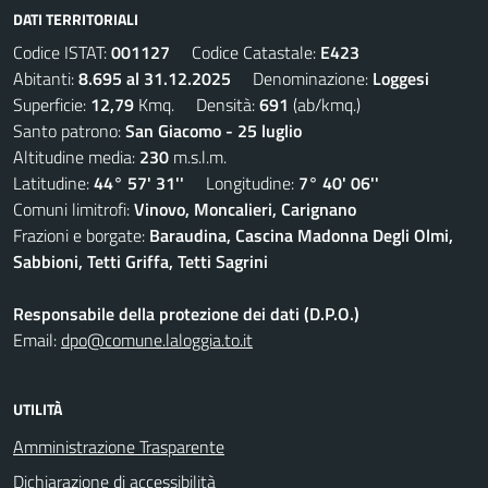
DATI TERRITORIALI
Codice ISTAT:
001127
Codice Catastale:
E423
Abitanti:
8.695 al 31.12.2025
Denominazione:
Loggesi
Superficie:
12,79
Kmq. Densità:
691
(ab/kmq.)
Santo patrono:
San Giacomo - 25 luglio
Altitudine media:
230
m.s.l.m.
Latitudine:
44° 57' 31''
Longitudine:
7° 40' 06''
Comuni limitrofi:
Vinovo, Moncalieri, Carignano
Frazioni e borgate:
Baraudina, Cascina Madonna Degli Olmi,
Sabbioni, Tetti Griffa, Tetti Sagrini
Responsabile della protezione dei dati (D.P.O.)
Email:
dpo@comune.laloggia.to.it
UTILITÀ
Amministrazione Trasparente
Dichiarazione di accessibilità