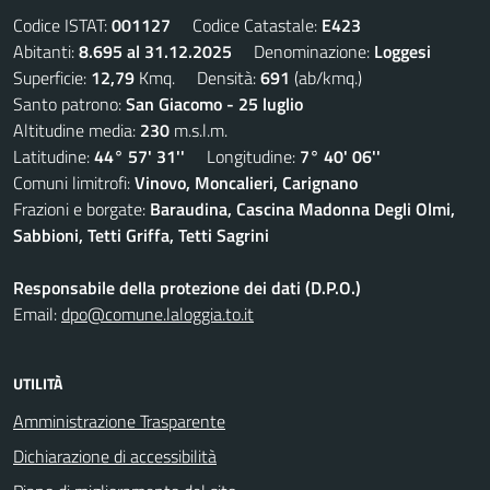
Codice ISTAT:
001127
Codice Catastale:
E423
Abitanti:
8.695 al 31.12.2025
Denominazione:
Loggesi
Superficie:
12,79
Kmq. Densità:
691
(ab/kmq.)
Santo patrono:
San Giacomo - 25 luglio
Altitudine media:
230
m.s.l.m.
Latitudine:
44° 57' 31''
Longitudine:
7° 40' 06''
Comuni limitrofi:
Vinovo, Moncalieri, Carignano
Frazioni e borgate:
Baraudina, Cascina Madonna Degli Olmi,
Sabbioni, Tetti Griffa, Tetti Sagrini
Responsabile della protezione dei dati (D.P.O.)
Email:
dpo@comune.laloggia.to.it
UTILITÀ
Amministrazione Trasparente
Dichiarazione di accessibilità