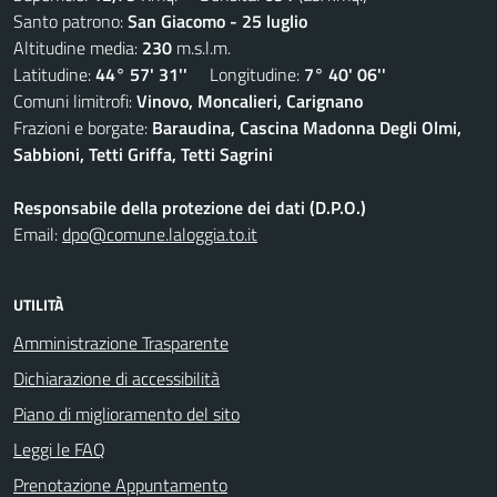
Santo patrono:
San Giacomo - 25 luglio
Altitudine media:
230
m.s.l.m.
Latitudine:
44° 57' 31''
Longitudine:
7° 40' 06''
Comuni limitrofi:
Vinovo, Moncalieri, Carignano
Frazioni e borgate:
Baraudina, Cascina Madonna Degli Olmi,
Sabbioni, Tetti Griffa, Tetti Sagrini
Responsabile della protezione dei dati (D.P.O.)
Email:
dpo@comune.laloggia.to.it
UTILITÀ
Amministrazione Trasparente
Dichiarazione di accessibilità
Piano di miglioramento del sito
Leggi le FAQ
Prenotazione Appuntamento