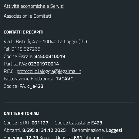
Attività economiche e Servizi
Associazioni e Comitati
CONTATTI E RECAPITI
Via L. Bistolfi, 47 - 10040 La Loggia (TO)
Tel:
0119.627265
Codice Fiscale:
84500810019
Partita IVA:
02301970014
P.E.C.:
protocollo.laloggia@legalmail.it
Fatturazione Elettronica:
1VCAVC
Codice IPA:
c_e423
DATI TERRITORIALI
Codice ISTAT:
001127
Codice Catastale:
E423
Abitanti:
8.695 al 31.12.2025
Denominazione:
Loggesi
Superficie:
12,79
Kmq. Densità:
691
(ab/kmq.)