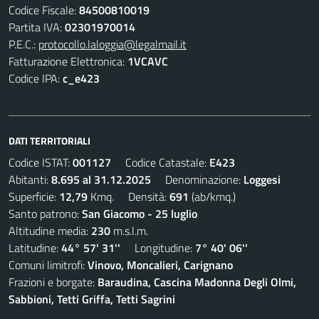
Codice Fiscale:
84500810019
Partita IVA:
02301970014
P.E.C.:
protocollo.laloggia@legalmail.it
Fatturazione Elettronica:
1VCAVC
Codice IPA:
c_e423
DATI TERRITORIALI
Codice ISTAT:
001127
Codice Catastale:
E423
Abitanti:
8.695 al 31.12.2025
Denominazione:
Loggesi
Superficie:
12,79
Kmq. Densità:
691
(ab/kmq.)
Santo patrono:
San Giacomo - 25 luglio
Altitudine media:
230
m.s.l.m.
Latitudine:
44° 57' 31''
Longitudine:
7° 40' 06''
Comuni limitrofi:
Vinovo, Moncalieri, Carignano
Frazioni e borgate:
Baraudina, Cascina Madonna Degli Olmi,
Sabbioni, Tetti Griffa, Tetti Sagrini