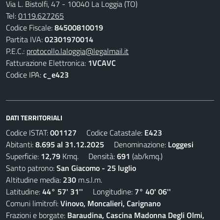
Via L. Bistolfi, 47 - 10040 La Loggia (TO)
Tel:
0119.627265
Codice Fiscale:
84500810019
Partita IVA:
02301970014
P.E.C.:
protocollo.laloggia@legalmail.it
Fatturazione Elettronica:
1VCAVC
Codice IPA:
c_e423
DATI TERRITORIALI
Codice ISTAT:
001127
Codice Catastale:
E423
Abitanti:
8.695 al 31.12.2025
Denominazione:
Loggesi
Superficie:
12,79
Kmq. Densità:
691
(ab/kmq.)
Santo patrono:
San Giacomo - 25 luglio
Altitudine media:
230
m.s.l.m.
Latitudine:
44° 57' 31''
Longitudine:
7° 40' 06''
Comuni limitrofi:
Vinovo, Moncalieri, Carignano
Frazioni e borgate:
Baraudina, Cascina Madonna Degli Olmi,