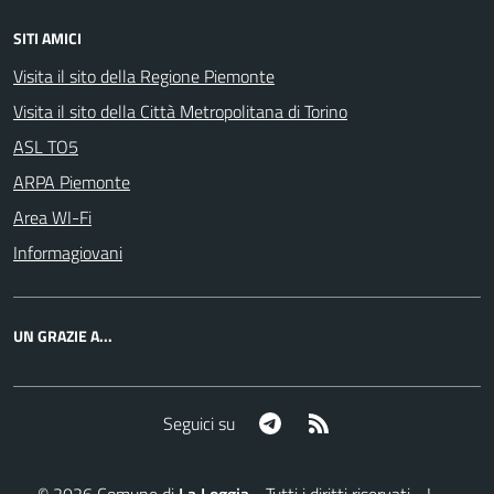
SITI AMICI
Visita il sito della Regione Piemonte
Visita il sito della Città Metropolitana di Torino
ASL TO5
ARPA Piemonte
Area WI-Fi
Informagiovani
UN GRAZIE A...
Telegram
RSS
Seguici su
©
2026
Comune di
La Loggia
- Tutti i diritti riservati - I