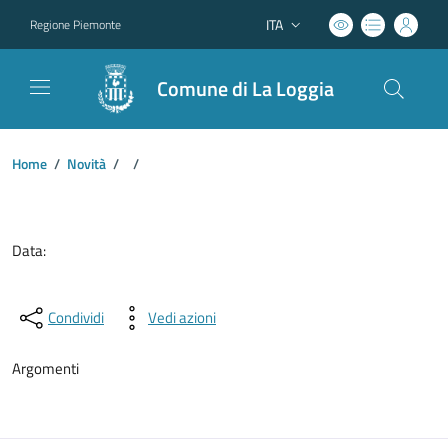
ITA
Regione Piemonte
Lingua attiva:
Comune di La Loggia
Home
/
Novità
/
/
Dettagli del documento
Data:
Condividi
Vedi azioni
Argomenti