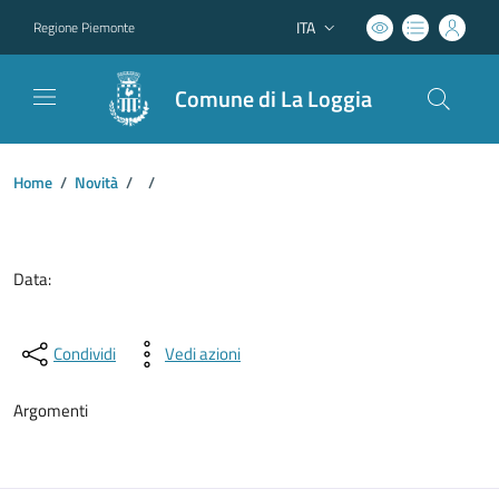
ITA
Regione Piemonte
Lingua attiva:
Comune di La Loggia
Home
/
Novità
/
/
Dettagli del documento
Data:
Condividi
Vedi azioni
Argomenti