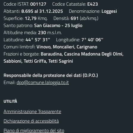
Codice ISTAT:
001127
Codice Catastale:
E423
Abitanti:
8.695 al 31.12.2025
Denominazione:
Loggesi
Superficie:
12,79
Kmq. Densità:
691
(ab/kmq.)
Santo patrono:
San Giacomo - 25 luglio
Altitudine media:
230
m.s.l.m.
Latitudine:
44° 57' 31''
Longitudine:
7° 40' 06''
Comuni limitrofi:
Vinovo, Moncalieri, Carignano
Frazioni e borgate:
Baraudina, Cascina Madonna Degli Olmi,
Sabbioni, Tetti Griffa, Tetti Sagrini
Responsabile della protezione dei dati (D.P.O.)
Email:
dpo@comune.laloggia.to.it
UTILITÀ
Amministrazione Trasparente
Dichiarazione di accessibilità
Piano di miglioramento del sito