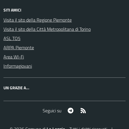
SITI AMICI
Visita il sito della Regione Piemonte
Visita il sito della Città Metropolitana di Torino
ASL TO5
ARPA Piemonte
Area WI-Fi
Informagiovani
UN GRAZIE A...
Telegram
RSS
Seguici su
©
2026
Comune di
La Loggia
- Tutti i diritti riservati - I