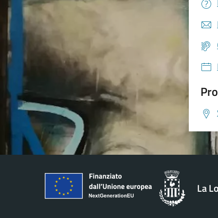
Pro
La L