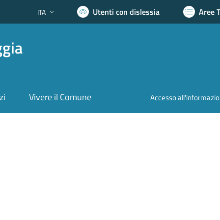
Utenti con dislessia
Aree 
ITA
Lingua attiva:
ggia
zi
Vivere il Comune
Accesso all'informazi
nto