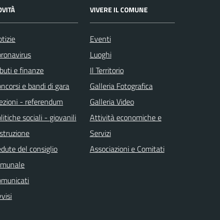
OVITÀ
VIVERE IL COMUNE
tizie
Eventi
ronavirus
Luoghi
ibuti e finanze
Il Territorio
ncorsi e bandi di gara
Galleria Fotografica
ezioni - referendum
Galleria Video
litiche sociali - giovanili
Attività economiche e
istruzione
Servizi
dute del consiglio
Associazioni e Comitati
omunale
omunicati
visi