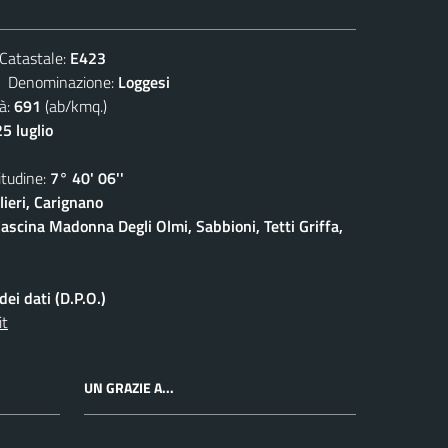
atastale:
E423
enominazione:
Loggesi
à:
691
(ab/kmq.)
5 luglio
udine:
7° 40' 06''
ieri, Carignano
ascina Madonna Degli Olmi, Sabbioni, Tetti Griffa,
ei dati (D.P.O.)
it
UN GRAZIE A...