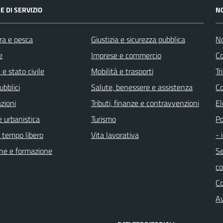
E DI SERVIZIO
N
ra e pesca
Giustizia e sicurezza pubblica
No
e
Imprese e commercio
Co
e stato civile
Mobilità e trasporti
Tr
ubblici
Salute, benessere e assistenza
Co
zioni
Tributi, finanze e contravvenzioni
El
 urbanistica
Turismo
Po
e tempo libero
Vita lavorativa
- 
ne e formazione
Se
c
C
Av