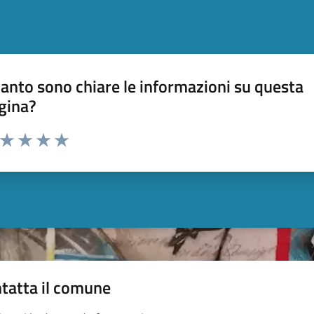
anto sono chiare le informazioni su questa
gina?
a da 1 a 5 stelle la pagina
ta 1 stelle su 5
Valuta 2 stelle su 5
Valuta 3 stelle su 5
Valuta 4 stelle su 5
Valuta 5 stelle su 5
tatta il comune