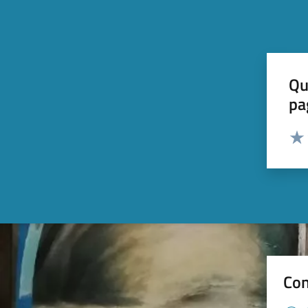
Qu
pa
Valut
Valu
Con