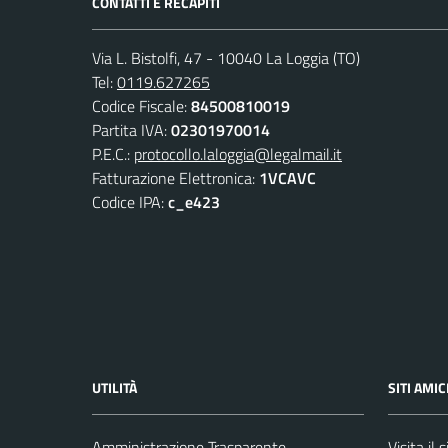
CONTATTI E RECAPITI
Via L. Bistolfi, 47 - 10040 La Loggia (TO)
Tel:
0119.627265
Codice Fiscale:
84500810019
Partita IVA:
02301970014
P.E.C.:
protocollo.laloggia@legalmail.it
Fatturazione Elettronica:
1VCAVC
Codice IPA:
c_e423
UTILITÀ
SITI AMIC
Amministrazione Trasparente
Visita il