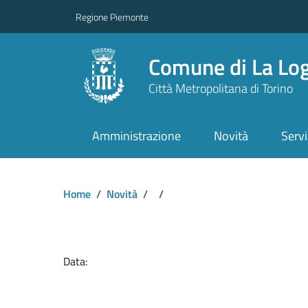
Regione Piemonte
Comune di La Lo
Città Metropolitana di Torino
Amministrazione
Novità
Servi
Home
/
Novità
/
/
Dettagli del docume
Data: