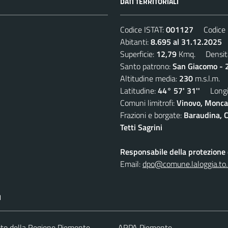
DATI TERRITORIALI
Codice ISTAT:
001127
Codice C
Abitanti:
8.695 al 31.12.2025
D
Superficie:
12,79
Kmq. Densit
Santo patrono:
San Giacomo - 2
Altitudine media:
230
m.s.l.m.
Latitudine:
44° 57' 31''
Longit
Comuni limitrofi:
Vinovo, Moncal
Frazioni e borgate:
Baraudina, C
Tetti Sagrini
Responsabile della protezione d
Email:
dpo@comune.laloggia.to.
I
 sito della Regione Piemonte
ARPA Piemonte