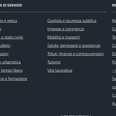
E DI SERVIZIO
N
ra e pesca
Giustizia e sicurezza pubblica
No
e
Imprese e commercio
Co
e stato civile
Mobilità e trasporti
Tr
ubblici
Salute, benessere e assistenza
Co
zioni
Tributi, finanze e contravvenzioni
El
 urbanistica
Turismo
Po
e tempo libero
Vita lavorativa
- 
ne e formazione
Se
c
C
Av