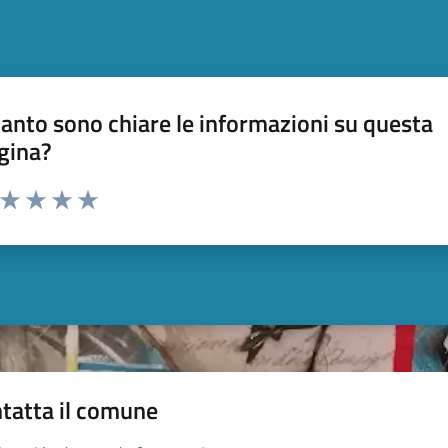
anto sono chiare le informazioni su questa
gina?
a da 1 a 5 stelle la pagina
ta 1 stelle su 5
Valuta 2 stelle su 5
Valuta 3 stelle su 5
Valuta 4 stelle su 5
Valuta 5 stelle su 5
tatta il comune