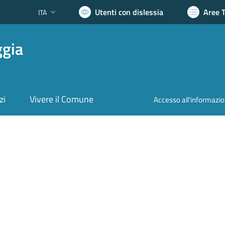
Utenti con dislessia
Aree 
ITA
Lingua attiva:
ggia
zi
Vivere il Comune
Accesso all'informazi
nto