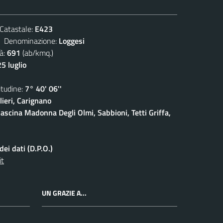
atastale:
E423
enominazione:
Loggesi
à:
691
(ab/kmq.)
5 luglio
udine:
7° 40' 06''
ieri, Carignano
ascina Madonna Degli Olmi, Sabbioni, Tetti Griffa,
ei dati (D.P.O.)
it
UN GRAZIE A...