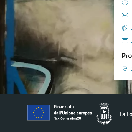
Pro
La L