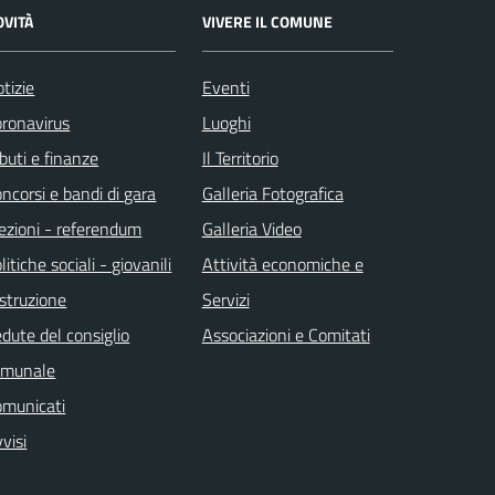
OVITÀ
VIVERE IL COMUNE
tizie
Eventi
ronavirus
Luoghi
ibuti e finanze
Il Territorio
ncorsi e bandi di gara
Galleria Fotografica
ezioni - referendum
Galleria Video
litiche sociali - giovanili
Attività economiche e
istruzione
Servizi
dute del consiglio
Associazioni e Comitati
omunale
omunicati
visi