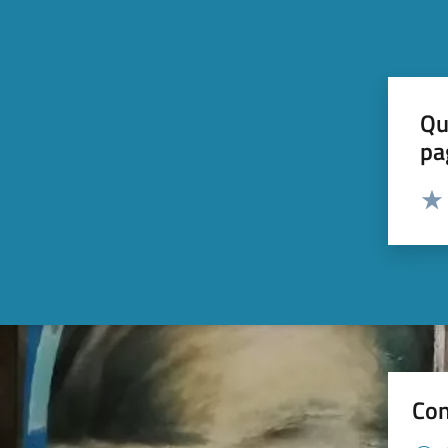
Qu
pa
Valut
Valu
Con