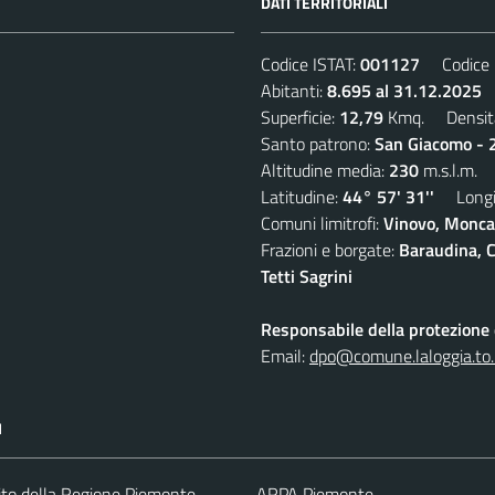
DATI TERRITORIALI
Codice ISTAT:
001127
Codice C
Abitanti:
8.695 al 31.12.2025
D
Superficie:
12,79
Kmq. Densit
Santo patrono:
San Giacomo - 2
Altitudine media:
230
m.s.l.m.
Latitudine:
44° 57' 31''
Longit
Comuni limitrofi:
Vinovo, Moncal
Frazioni e borgate:
Baraudina, C
Tetti Sagrini
Responsabile della protezione d
Email:
dpo@comune.laloggia.to.
I
 sito della Regione Piemonte
ARPA Piemonte