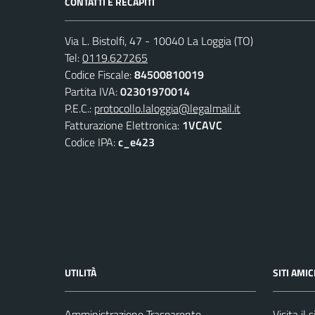
CONTATTI E RECAPITI
Via L. Bistolfi, 47 - 10040 La Loggia (TO)
Tel:
0119.627265
Codice Fiscale:
84500810019
Partita IVA:
02301970014
P.E.C.:
protocollo.laloggia@legalmail.it
Fatturazione Elettronica:
1VCAVC
Codice IPA:
c_e423
UTILITÀ
SITI AMIC
Amministrazione Trasparente
Visita il