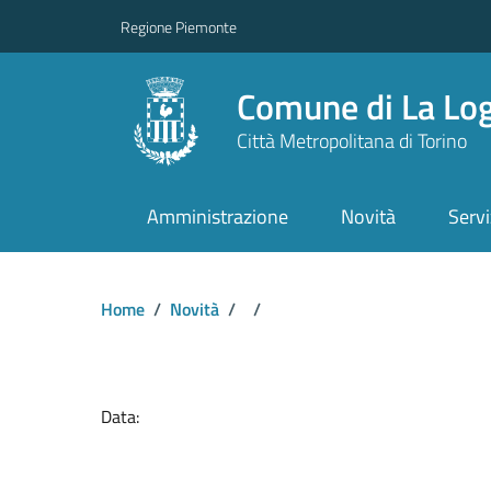
Regione Piemonte
Comune di La Lo
Città Metropolitana di Torino
Amministrazione
Novità
Servi
Home
/
Novità
/
/
Dettagli del docume
Data: