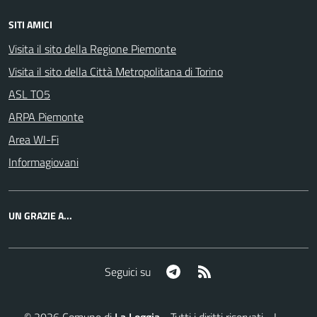
SITI AMICI
Visita il sito della Regione Piemonte
Visita il sito della Città Metropolitana di Torino
ASL TO5
ARPA Piemonte
Area WI-Fi
Informagiovani
UN GRAZIE A...
Telegram
RSS
Seguici su
©
2026
Comune di
La Loggia
- Tutti i diritti riservati - I