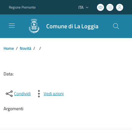
ITA
Regione Piemonte
Lingua attiva:
Comune di La Loggia
Home
/
Novità
/
/
Dettagli del documento
Data:
Condividi
Vedi azioni
Argomenti