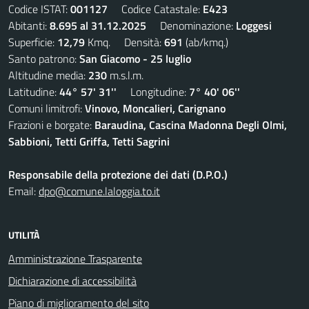
Codice ISTAT:
001127
Codice Catastale:
E423
Abitanti:
8.695 al 31.12.2025
Denominazione:
Loggesi
Superficie:
12,79
Kmq. Densità:
691
(ab/kmq.)
Santo patrono:
San Giacomo - 25 luglio
Altitudine media:
230
m.s.l.m.
Latitudine:
44° 57' 31''
Longitudine:
7° 40' 06''
Comuni limitrofi:
Vinovo, Moncalieri, Carignano
Frazioni e borgate:
Baraudina, Cascina Madonna Degli Olmi,
Sabbioni, Tetti Griffa, Tetti Sagrini
Responsabile della protezione dei dati (D.P.O.)
Email:
dpo@comune.laloggia.to.it
UTILITÀ
Amministrazione Trasparente
Dichiarazione di accessibilità
Piano di miglioramento del sito