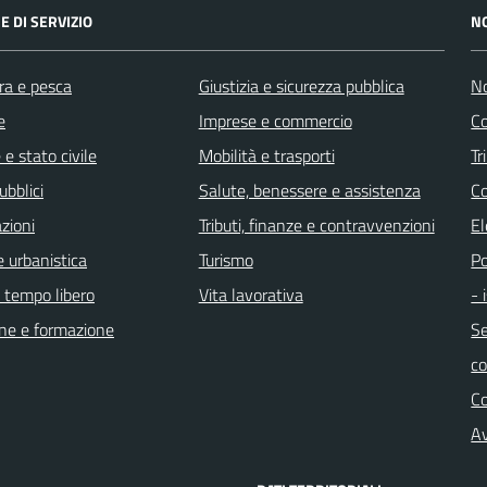
E DI SERVIZIO
N
ra e pesca
Giustizia e sicurezza pubblica
No
e
Imprese e commercio
Co
e stato civile
Mobilità e trasporti
Tr
ubblici
Salute, benessere e assistenza
Co
zioni
Tributi, finanze e contravvenzioni
El
 urbanistica
Turismo
Po
e tempo libero
Vita lavorativa
- 
ne e formazione
Se
c
C
Av