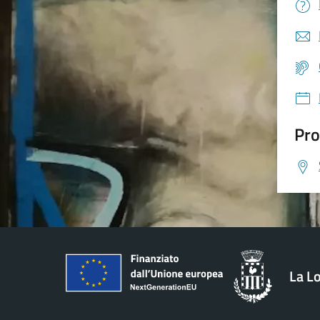
Pro
La L