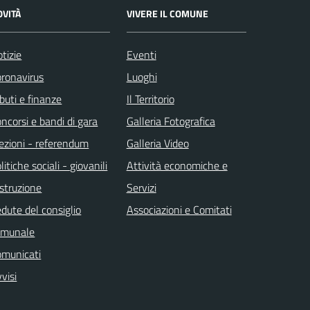
OVITÀ
VIVERE IL COMUNE
tizie
Eventi
ronavirus
Luoghi
ibuti e finanze
Il Territorio
ncorsi e bandi di gara
Galleria Fotografica
ezioni - referendum
Galleria Video
litiche sociali - giovanili
Attività economiche e
istruzione
Servizi
dute del consiglio
Associazioni e Comitati
omunale
omunicati
visi