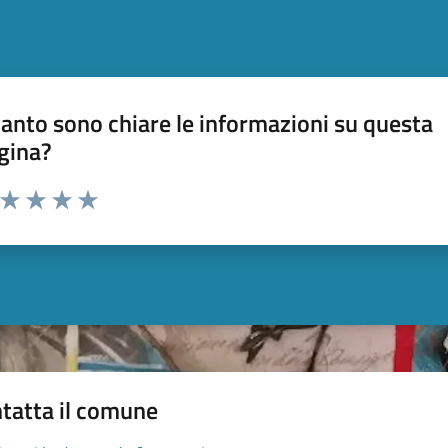
anto sono chiare le informazioni su questa
gina?
a da 1 a 5 stelle la pagina
ta 1 stelle su 5
Valuta 2 stelle su 5
Valuta 3 stelle su 5
Valuta 4 stelle su 5
Valuta 5 stelle su 5
tatta il comune