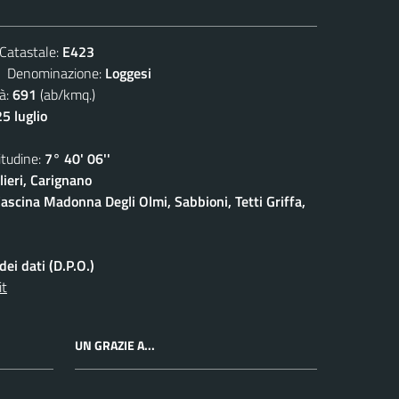
atastale:
E423
enominazione:
Loggesi
à:
691
(ab/kmq.)
5 luglio
udine:
7° 40' 06''
ieri, Carignano
ascina Madonna Degli Olmi, Sabbioni, Tetti Griffa,
ei dati (D.P.O.)
it
UN GRAZIE A...