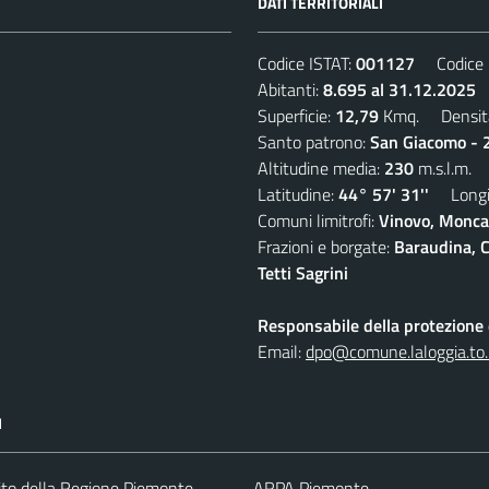
DATI TERRITORIALI
Codice ISTAT:
001127
Codice C
Abitanti:
8.695 al 31.12.2025
D
Superficie:
12,79
Kmq. Densit
Santo patrono:
San Giacomo - 2
Altitudine media:
230
m.s.l.m.
Latitudine:
44° 57' 31''
Longit
Comuni limitrofi:
Vinovo, Moncal
Frazioni e borgate:
Baraudina, C
Tetti Sagrini
Responsabile della protezione d
Email:
dpo@comune.laloggia.to.
I
 sito della Regione Piemonte
ARPA Piemonte