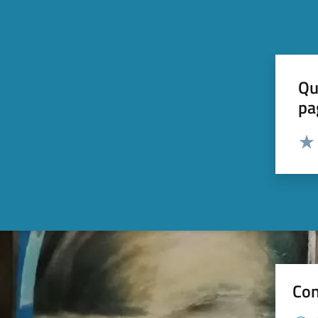
Qu
pa
Valut
Valu
Con