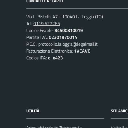
CONTATTI E RECAPITI
Via L. Bistolfi, 47 - 10040 La Loggia (TO)
Tel:
0119.627265
Codice Fiscale:
84500810019
Partita IVA:
02301970014
P.E.C.:
protocollo.laloggia@legalmail.it
Fatturazione Elettronica:
1VCAVC
Codice IPA:
c_e423
UTILITÀ
SITI AMIC
Amministrazione Trasparente
Visita il