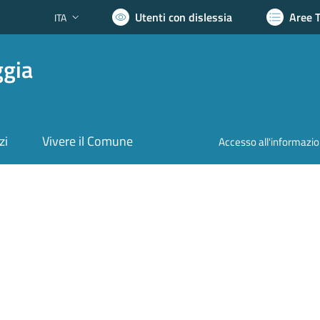
Utenti con dislessia
Aree 
ITA
Lingua attiva:
ggia
zi
Vivere il Comune
Accesso all'informazi
nto