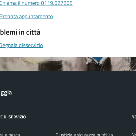
Chiama il numero 0119.627265
Prenota appuntamento
blemi in città
Segnala disservizio
oggia
E DI SERVIZIO
N
ra e pesca
Giustizia e sicurezza pubblica
No