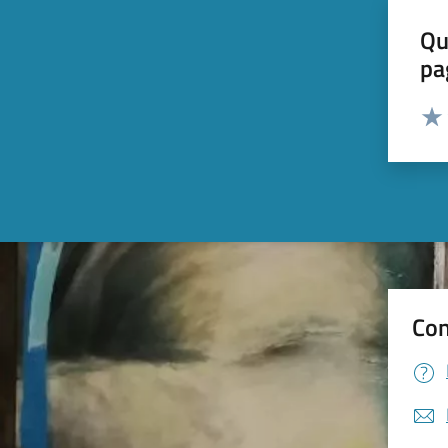
Qu
pa
Valut
Valu
Con