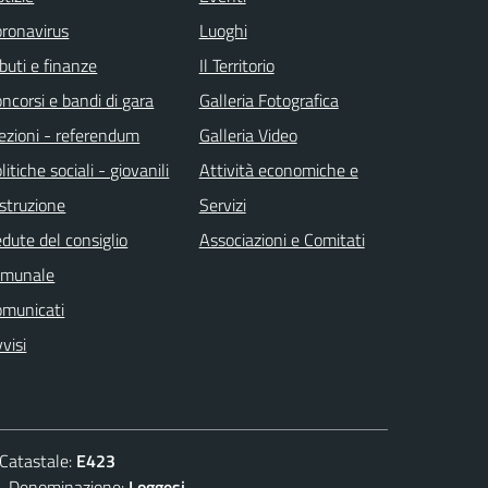
ronavirus
Luoghi
ibuti e finanze
Il Territorio
ncorsi e bandi di gara
Galleria Fotografica
ezioni - referendum
Galleria Video
litiche sociali - giovanili
Attività economiche e
istruzione
Servizi
dute del consiglio
Associazioni e Comitati
omunale
omunicati
visi
atastale:
E423
enominazione:
Loggesi