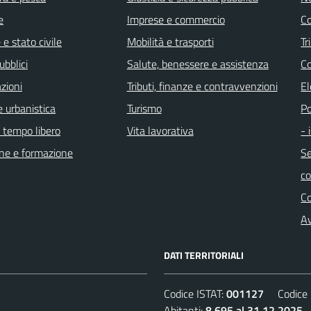
e
Imprese e commercio
Co
e stato civile
Mobilità e trasporti
Tr
ubblici
Salute, benessere e assistenza
Co
zioni
Tributi, finanze e contravvenzioni
El
 urbanistica
Turismo
Po
e tempo libero
Vita lavorativa
- 
ne e formazione
Se
c
C
Av
DATI TERRITORIALI
Codice ISTAT:
001127
Codice C
Abitanti:
8.695 al 31.12.2025
D