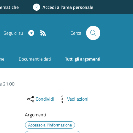
Tematiche
Accedi all'area personale
Telegram
RSS
Seguici su
Cerca
one
Documenti e dati
Tutti gli argomenti
e 21.00
Condividi
Vedi azioni
Argomenti
Accesso all'informazione