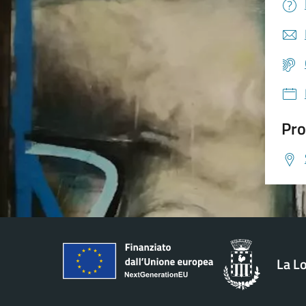
Pro
La L