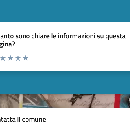
anto sono chiare le informazioni su questa
gina?
a da 1 a 5 stelle la pagina
ta 1 stelle su 5
Valuta 2 stelle su 5
Valuta 3 stelle su 5
Valuta 4 stelle su 5
Valuta 5 stelle su 5
tatta il comune