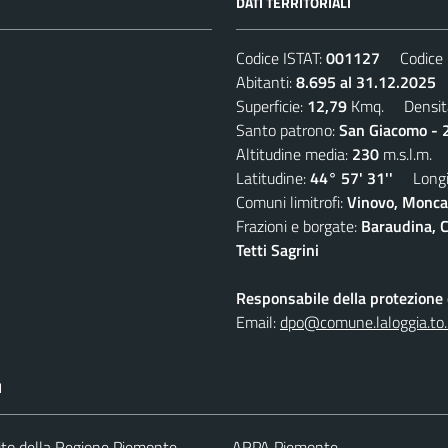
DATI TERRITORIALI
Codice ISTAT:
001127
Codice C
Abitanti:
8.695 al 31.12.2025
D
Superficie:
12,79
Kmq. Densit
Santo patrono:
San Giacomo - 2
Altitudine media:
230
m.s.l.m.
Latitudine:
44° 57' 31''
Longit
Comuni limitrofi:
Vinovo, Moncal
Frazioni e borgate:
Baraudina, C
Tetti Sagrini
Responsabile della protezione d
Email:
dpo@comune.laloggia.to.
I
 sito della Regione Piemonte
ARPA Piemonte