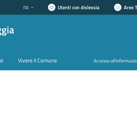
Utenti con dislessia
Aree 
ITA
Lingua attiva:
ggia
zi
Vivere il Comune
Accesso all'informazi
nto