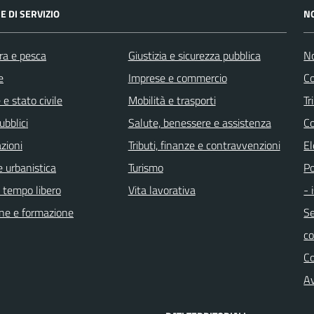
E DI SERVIZIO
N
ra e pesca
Giustizia e sicurezza pubblica
No
e
Imprese e commercio
Co
e stato civile
Mobilità e trasporti
Tr
ubblici
Salute, benessere e assistenza
Co
zioni
Tributi, finanze e contravvenzioni
El
 urbanistica
Turismo
Po
e tempo libero
Vita lavorativa
- 
ne e formazione
Se
c
C
Av