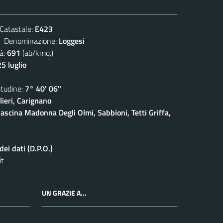
atastale:
E423
enominazione:
Loggesi
à:
691
(ab/kmq.)
5 luglio
udine:
7° 40' 06''
ieri, Carignano
ascina Madonna Degli Olmi, Sabbioni, Tetti Griffa,
ei dati (D.P.O.)
it
UN GRAZIE A...