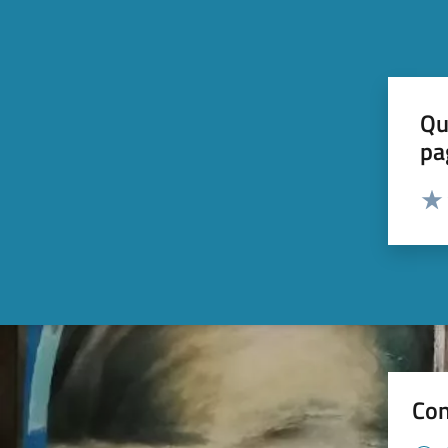
Qu
pa
Valut
Valu
Con