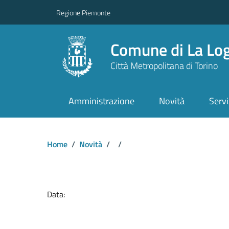
Regione Piemonte
Comune di La Lo
Città Metropolitana di Torino
Amministrazione
Novità
Servi
Home
/
Novità
/
/
Dettagli del docume
Data: