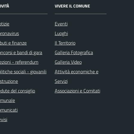
OVITÀ
VIVERE IL COMUNE
tizie
Eventi
ronavirus
Luoghi
ibuti e finanze
Il Territorio
ncorsi e bandi di gara
Galleria Fotografica
ezioni - referendum
Galleria Video
litiche sociali - giovanili
Attività economiche e
istruzione
Servizi
dute del consiglio
Associazioni e Comitati
omunale
omunicati
visi