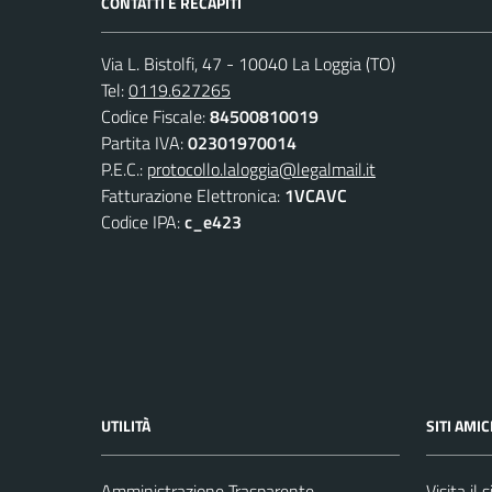
CONTATTI E RECAPITI
Via L. Bistolfi, 47 - 10040 La Loggia (TO)
Tel:
0119.627265
Codice Fiscale:
84500810019
Partita IVA:
02301970014
P.E.C.:
protocollo.laloggia@legalmail.it
Fatturazione Elettronica:
1VCAVC
Codice IPA:
c_e423
UTILITÀ
SITI AMIC
Amministrazione Trasparente
Visita il