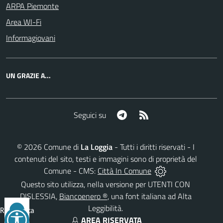
ARPA Piemonte
Area WI-Fi
Informagiovani
UN GRAZIE A...
Telegram
RSS
Seguici su
©
2026
Comune di
La Loggia
- Tutti i diritti riservati - I
contenuti del sito, testi e immagini sono di proprietà del
Comune - CMS:
Città In Comune
Questo sito utilizza, nella versione per UTENTI CON
DISLESSIA,
Biancoenero ®
, una font italiana ad Alta
Leggibilità.
Reimposta
AREA RISERVATA
tutto