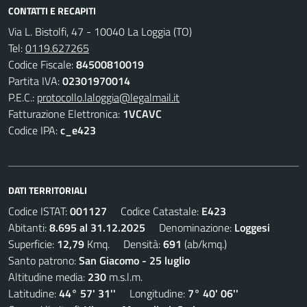
CONTATTI E RECAPITI
Via L. Bistolfi, 47 - 10040 La Loggia (TO)
Tel:
0119.627265
Codice Fiscale:
84500810019
Partita IVA:
02301970014
P.E.C.:
protocollo.laloggia@legalmail.it
Fatturazione Elettronica:
1VCAVC
Codice IPA:
c_e423
DATI TERRITORIALI
Codice ISTAT:
001127
Codice Catastale:
E423
Abitanti:
8.695 al 31.12.2025
Denominazione:
Loggesi
Superficie:
12,79
Kmq. Densità:
691
(ab/kmq.)
Santo patrono:
San Giacomo - 25 luglio
Altitudine media:
230
m.s.l.m.
Latitudine:
44° 57' 31''
Longitudine:
7° 40' 06''