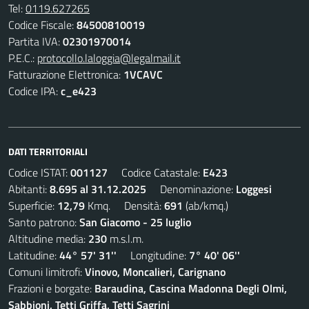
Tel:
0119.627265
Codice Fiscale:
84500810019
Partita IVA:
02301970014
P.E.C.:
protocollo.laloggia@legalmail.it
Fatturazione Elettronica:
1VCAVC
Codice IPA:
c_e423
DATI TERRITORIALI
Codice ISTAT:
001127
Codice Catastale:
E423
Abitanti:
8.695 al 31.12.2025
Denominazione:
Loggesi
Superficie:
12,79
Kmq. Densità:
691
(ab/kmq.)
Santo patrono:
San Giacomo - 25 luglio
Altitudine media:
230
m.s.l.m.
Latitudine:
44° 57' 31''
Longitudine:
7° 40' 06''
Comuni limitrofi:
Vinovo, Moncalieri, Carignano
Frazioni e borgate:
Baraudina, Cascina Madonna Degli Olmi,
Sabbioni, Tetti Griffa, Tetti Sagrini