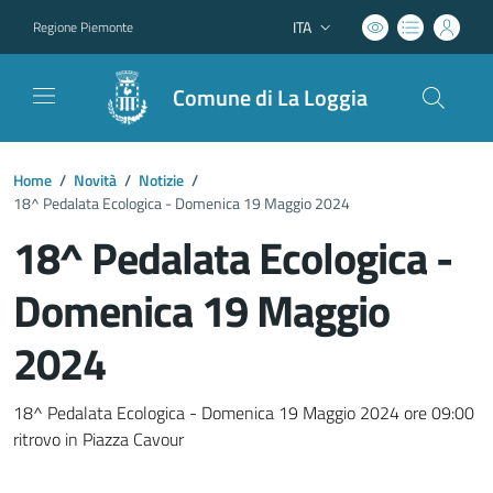
ITA
Regione Piemonte
Lingua attiva:
Comune di La Loggia
Home
/
Novità
/
Notizie
/
18^ Pedalata Ecologica - Domenica 19 Maggio 2024
18^ Pedalata Ecologica -
Domenica 19 Maggio
2024
Dettagli del documento
18^ Pedalata Ecologica - Domenica 19 Maggio 2024 ore 09:00
ritrovo in Piazza Cavour