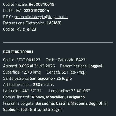
Codice Fiscale:
84500810019
Partita IVA:
02301970014
P.E.C.:
protocollo.laloggia@legalmail.it
Fatturazione Elettronica:
1VCAVC
Codice IPA:
c_e423
DATI TERRITORIALI
Codice ISTAT:
001127
Codice Catastale:
E423
Abitanti:
8.695 al 31.12.2025
Denominazione:
Loggesi
Superficie:
12,79
Kmq. Densità:
691
(ab/kmq.)
Santo patrono:
San Giacomo - 25 luglio
Altitudine media:
230
m.s.l.m.
Latitudine:
44° 57' 31''
Longitudine:
7° 40' 06''
Comuni limitrofi:
Vinovo, Moncalieri, Carignano
Frazioni e borgate:
Baraudina, Cascina Madonna Degli Olmi,
Sabbioni, Tetti Griffa, Tetti Sagrini