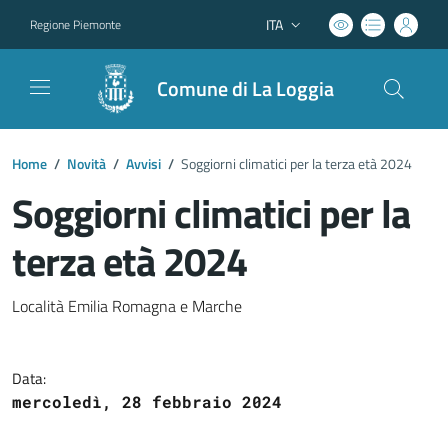
ITA
Regione Piemonte
Lingua attiva:
Comune di La Loggia
Home
/
Novità
/
Avvisi
/
Soggiorni climatici per la terza età 2024
Soggiorni climatici per la
terza età 2024
Dettagli del documento
Località Emilia Romagna e Marche
Data:
mercoledì, 28 febbraio 2024