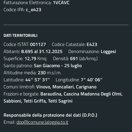
Fatturazione Elettronica:
1VCAVC
Codice IPA:
c_e423
DATI TERRITORIALI
Codice ISTAT:
001127
Codice Catastale:
E423
Abitanti:
8.695 al 31.12.2025
Denominazione:
Loggesi
Superficie:
12,79
Kmq. Densità:
691
(ab/kmq.)
Santo patrono:
San Giacomo - 25 luglio
Altitudine media:
230
m.s.l.m.
Latitudine:
44° 57' 31''
Longitudine:
7° 40' 06''
Comuni limitrofi:
Vinovo, Moncalieri, Carignano
Frazioni e borgate:
Baraudina, Cascina Madonna Degli Olmi,
Sabbioni, Tetti Griffa, Tetti Sagrini
Responsabile della protezione dei dati (D.P.O.)
Email:
dpo@comune.laloggia.to.it