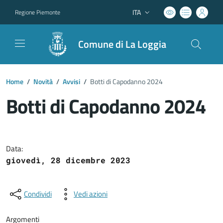
ITA
Regione Piemonte
Lingua attiva:
Comune di La Loggia
Home
/
Novità
/
Avvisi
/
Botti di Capodanno 2024
Botti di Capodanno 2024
Dettagli del documento
Data:
giovedì, 28 dicembre 2023
Condividi
Vedi azioni
Argomenti