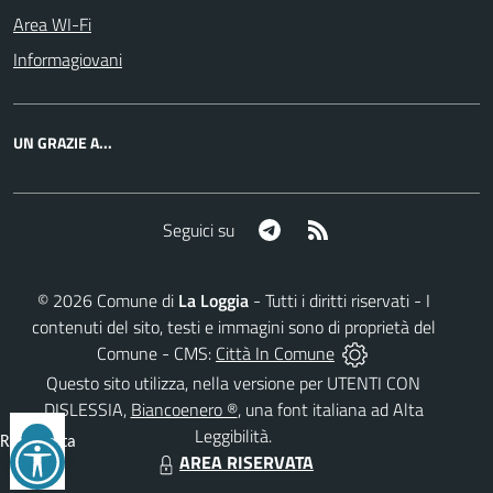
Area WI-Fi
Informagiovani
UN GRAZIE A...
Telegram
RSS
Seguici su
©
2026
Comune di
La Loggia
- Tutti i diritti riservati - I
contenuti del sito, testi e immagini sono di proprietà del
Comune - CMS:
Città In Comune
Questo sito utilizza, nella versione per UTENTI CON
DISLESSIA,
Biancoenero ®
, una font italiana ad Alta
Leggibilità.
Reimposta
AREA RISERVATA
tutto