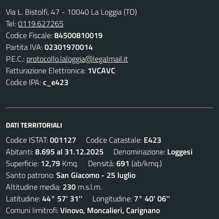
Via L. Bistolfi, 47 - 10040 La Loggia (TO)
Tel:
0119.627265
Codice Fiscale:
84500810019
Partita IVA:
02301970014
P.E.C.:
protocollo.laloggia@legalmail.it
Fatturazione Elettronica:
1VCAVC
Codice IPA:
c_e423
DATI TERRITORIALI
Codice ISTAT:
001127
Codice Catastale:
E423
Abitanti:
8.695 al 31.12.2025
Denominazione:
Loggesi
Superficie:
12,79
Kmq. Densità:
691
(ab/kmq.)
Santo patrono:
San Giacomo - 25 luglio
Altitudine media:
230
m.s.l.m.
Latitudine:
44° 57' 31''
Longitudine:
7° 40' 06''
Comuni limitrofi:
Vinovo, Moncalieri, Carignano