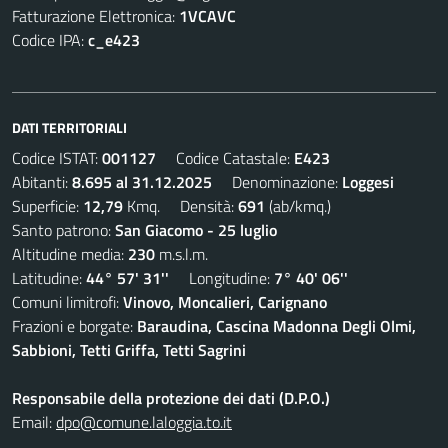
Fatturazione Elettronica:
1VCAVC
Codice IPA:
c_e423
DATI TERRITORIALI
Codice ISTAT:
001127
Codice Catastale:
E423
Abitanti:
8.695 al 31.12.2025
Denominazione:
Loggesi
Superficie:
12,79
Kmq. Densità:
691
(ab/kmq.)
Santo patrono:
San Giacomo - 25 luglio
Altitudine media:
230
m.s.l.m.
Latitudine:
44° 57' 31''
Longitudine:
7° 40' 06''
Comuni limitrofi:
Vinovo, Moncalieri, Carignano
Frazioni e borgate:
Baraudina, Cascina Madonna Degli Olmi,
Sabbioni, Tetti Griffa, Tetti Sagrini
Responsabile della protezione dei dati (D.P.O.)
Email:
dpo@comune.laloggia.to.it