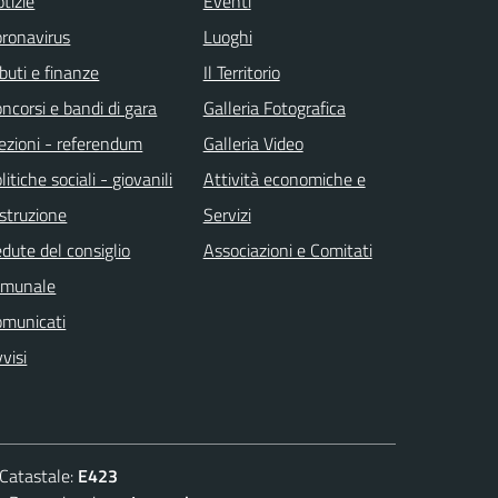
tizie
Eventi
ronavirus
Luoghi
ibuti e finanze
Il Territorio
ncorsi e bandi di gara
Galleria Fotografica
ezioni - referendum
Galleria Video
litiche sociali - giovanili
Attività economiche e
istruzione
Servizi
dute del consiglio
Associazioni e Comitati
omunale
omunicati
visi
atastale:
E423