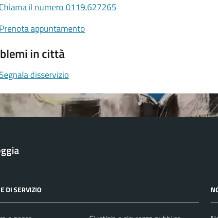
Chiama il numero 0119.627265
Prenota appuntamento
blemi in città
Segnala disservizio
oggia
E DI SERVIZIO
N