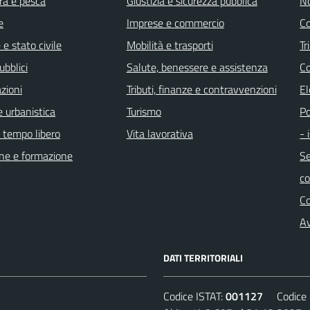
ra e pesca
Giustizia e sicurezza pubblica
No
e
Imprese e commercio
Co
e stato civile
Mobilità e trasporti
Tr
ubblici
Salute, benessere e assistenza
Co
zioni
Tributi, finanze e contravvenzioni
El
 urbanistica
Turismo
Po
e tempo libero
Vita lavorativa
- 
ne e formazione
Se
c
C
Av
DATI TERRITORIALI
Codice ISTAT:
001127
Codice C