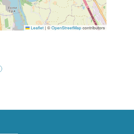
Leaflet
|
©
OpenStreetMap
contributors