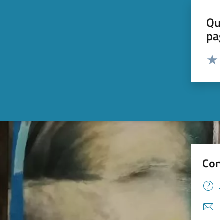
Qu
pa
Valut
Valu
Con