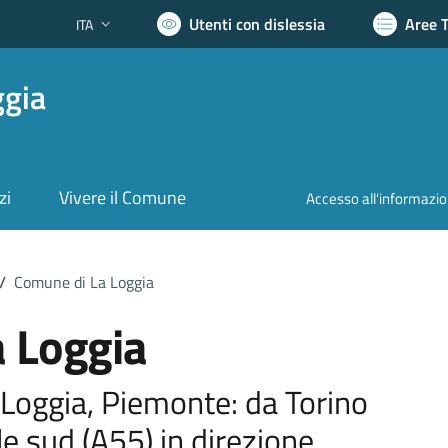
Utenti con dislessia
Aree 
ITA
Lingua attiva:
ggia
zi
Vivere il Comune
Accesso all'informazi
/
Comune di La Loggia
 Loggia
 Loggia, Piemonte: da Torino
le sud (A55) in direzione