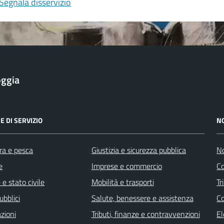
Segnala disservizio
oggia
E DI SERVIZIO
N
ra e pesca
Giustizia e sicurezza pubblica
No
e
Imprese e commercio
Co
e stato civile
Mobilità e trasporti
Tr
ubblici
Salute, benessere e assistenza
Co
zioni
Tributi, finanze e contravvenzioni
El