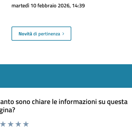
martedì 10 febbraio 2026, 14:39
Novità
di pertinenza
anto sono chiare le informazioni su questa
gina?
a da 1 a 5 stelle la pagina
ta 1 stelle su 5
Valuta 2 stelle su 5
Valuta 3 stelle su 5
Valuta 4 stelle su 5
Valuta 5 stelle su 5